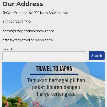
Our Address
Jln.Yos Sudarso No.215.Kota Sawahlunto
+6282283079312
admin@targetonlinenews.com
https://targetonlinenews.com/
Search
Search