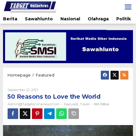
Lewati
ke
konten
Berita
Sawahlunto
Nasional
Olahraga
Politik
50
Homepage
Featured
/
Reasons
to
Oleh
September 22, 2021
Love
Admin@targetonlinenews.com
50 Reasons to Love the World
the
World
Admin@targetonlinenews.com
Featured
Travel
-
,
-
964 Dilihat