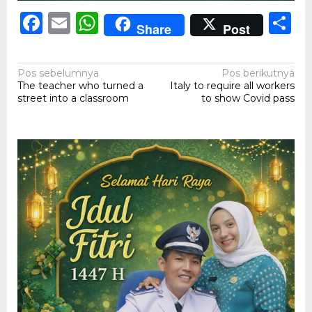
Facebook
Email
WhatsApp
S
Share
Post
Navigasi
Pos sebelumnya
Pos berikutnya
The teacher who turned a
Italy to require all workers
pos
street into a classroom
to show Covid pass