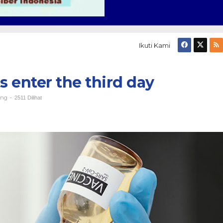
Ikuti Kami
s enter the third day
ing
-
2511 Dilihat