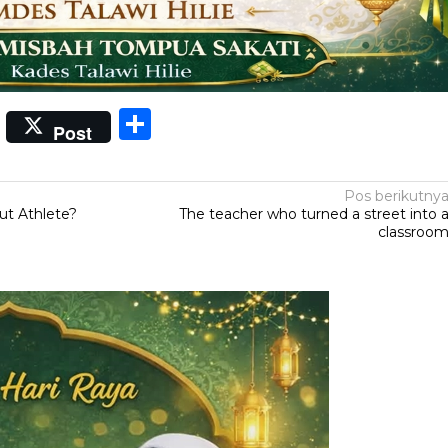
App
Share
Post
Pos berikutny
t Athlete?
The teacher who turned a street into 
classroo