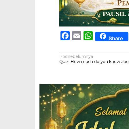
Facebook
Email
Whats
Share
Navigasi
Pos sebelumnya
Quiz: How much do you know abou
pos