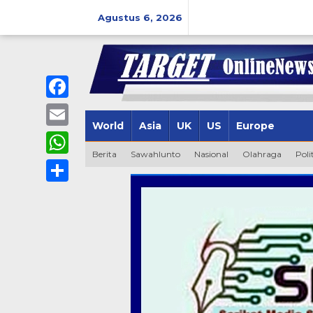
Lewati
ke
Agustus 6, 2026
konten
Facebook
World
Asia
UK
US
Europe
Email
Berita
Sawahlunto
Nasional
Olahraga
Poli
WhatsApp
Share