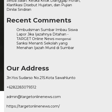
Serba Salah: Ketika Kritik Dianggap Fitnah,
Klarifikasi Disebut Hujatan, dan Pujian
Dinilai Sindiran
Recent Comments
Ombudsman Sumbar Imbau Siswa
Lapor Jika Ijazahnya Ditahan -
TARGET Online News
mengenai
Sanksi Menanti Sekolah yang
Menahan Ijazah Murid di Sumbar
Our Address
Jln.Yos Sudarso No.215.Kota Sawahlunto
+6282283079312
admin@targetonlinenews.com
https://targetonlinenews.com/