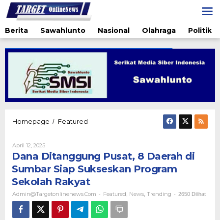
Lewati
ke
konten
Berita
Sawahlunto
Nasional
Olahraga
Politik
Dana
Homepage
Featured
/
Ditanggung
Pusat,
Oleh
April 12, 2025
8
Admin@targetonlinenews.com
Dana Ditanggung Pusat, 8 Daerah di
Daerah
di
Sumbar Siap Sukseskan Program
Sumbar
Sekolah Rakyat
Siap
Sukseskan
Admin@targetonlinenews.com
Featured
News
Trending
-
,
,
-
2650 Dilihat
Program
Sekolah
Rakyat