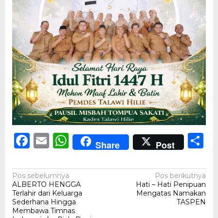
Facebook
Email
WhatsApp
S
Share
Post
Navigasi
Pos sebelumnya
Pos berikutnya
ALBERTO HENGGA
Hati – Hati Penipuan
pos
Terlahir dari Keluarga
Mengatas Namakan
Sederhana Hingga
TASPEN
Membawa Timnas