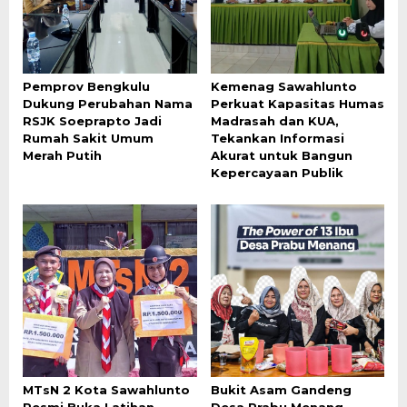
Pemprov Bengkulu
Kemenag Sawahlunto
Dukung Perubahan Nama
Perkuat Kapasitas Humas
RSJK Soeprapto Jadi
Madrasah dan KUA,
Rumah Sakit Umum
Tekankan Informasi
Merah Putih
Akurat untuk Bangun
Kepercayaan Publik
MTsN 2 Kota Sawahlunto
Bukit Asam Gandeng
Resmi Buka Latihan
Desa Prabu Menang