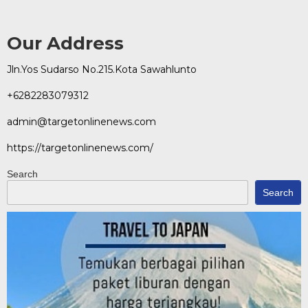
Our Address
Jln.Yos Sudarso No.215.Kota Sawahlunto
+6282283079312
admin@targetonlinenews.com
https://targetonlinenews.com/
Search
Search