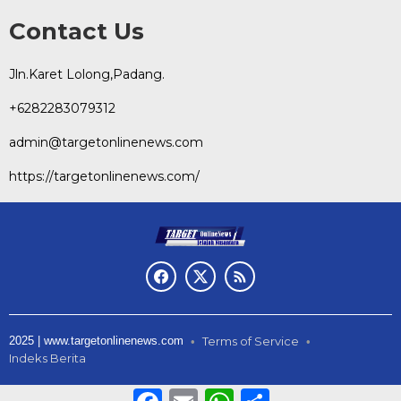
Contact Us
Jln.Karet Lolong,Padang.
+6282283079312
admin@targetonlinenews.com
https://targetonlinenews.com/
2025 | www.targetonlinenews.com
Terms of Service
Indeks Berita
Facebook
Email
WhatsApp
Share