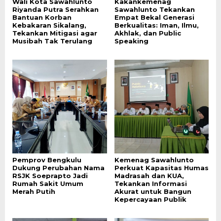
Wali Kota Sawahlunto
Kakankemenag
Riyanda Putra Serahkan
Sawahlunto Tekankan
Bantuan Korban
Empat Bekal Generasi
Kebakaran Sikalang,
Berkualitas: Iman, Ilmu,
Tekankan Mitigasi agar
Akhlak, dan Public
Musibah Tak Terulang
Speaking
Pemprov Bengkulu
Kemenag Sawahlunto
Dukung Perubahan Nama
Perkuat Kapasitas Humas
RSJK Soeprapto Jadi
Madrasah dan KUA,
Rumah Sakit Umum
Tekankan Informasi
Merah Putih
Akurat untuk Bangun
Kepercayaan Publik