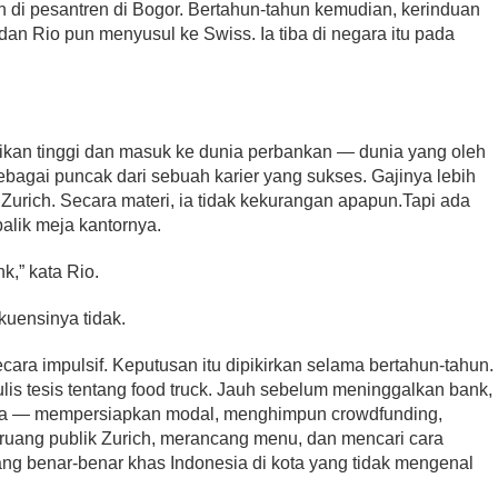
kan di pesantren di Bogor. Bertahun-tahun kemudian, kerinduan
dan Rio pun menyusul ke Swiss. Ia tiba di negara itu pada
kan tinggi dan masuk ke dunia perbankan — dunia yang oleh
bagai puncak dari sebuah karier yang sukses. Gajinya lebih
Zurich. Secara materi, ia tidak kekurangan apapun.Tapi ada
balik meja kantornya.
k,” kata Rio.
kuensinya tidak.
ecara impulsif. Keputusan itu dipikirkan selama bertahun-tahun.
lis tesis tentang food truck. Jauh sebelum meninggalkan bank,
ya — mempersiapkan modal, menghimpun crowdfunding,
i ruang publik Zurich, merancang menu, dan mencari cara
ang benar-benar khas Indonesia di kota yang tidak mengenal