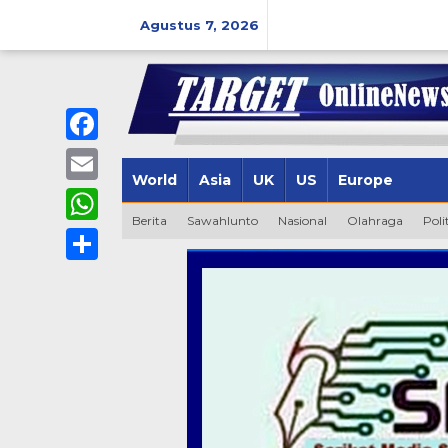
Lewati
ke
Agustus 7, 2026
konten
Facebook
World
Asia
UK
US
Europe
Email
Berita
Sawahlunto
Nasional
Olahraga
Poli
WhatsApp
Share