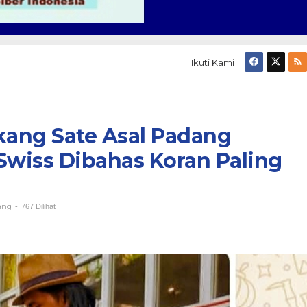
Ikuti Kami
kang Sate Asal Padang
Swiss Dibahas Koran Paling
ang
-
767 Dilihat