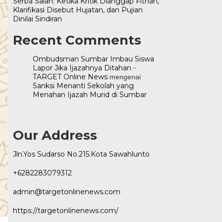
Serba Salah: Ketika Kritik Dianggap Fitnah,
Klarifikasi Disebut Hujatan, dan Pujian
Dinilai Sindiran
Recent Comments
Ombudsman Sumbar Imbau Siswa
Lapor Jika Ijazahnya Ditahan -
TARGET Online News
mengenai
Sanksi Menanti Sekolah yang
Menahan Ijazah Murid di Sumbar
Our Address
Jln.Yos Sudarso No.215.Kota Sawahlunto
+6282283079312
admin@targetonlinenews.com
https://targetonlinenews.com/