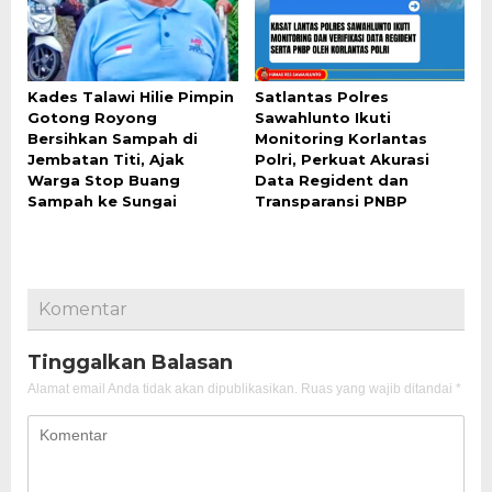
Kades Talawi Hilie Pimpin
Satlantas Polres
Gotong Royong
Sawahlunto Ikuti
Bersihkan Sampah di
Monitoring Korlantas
Jembatan Titi, Ajak
Polri, Perkuat Akurasi
Warga Stop Buang
Data Regident dan
Sampah ke Sungai
Transparansi PNBP
Komentar
Tinggalkan Balasan
Alamat email Anda tidak akan dipublikasikan.
Ruas yang wajib ditandai
*