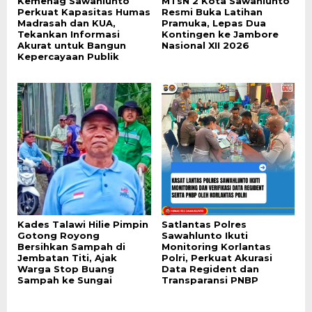
Kemenag Sawahlunto
MTsN 2 Kota Sawahlunto
Perkuat Kapasitas Humas
Resmi Buka Latihan
Madrasah dan KUA,
Pramuka, Lepas Dua
Tekankan Informasi
Kontingen ke Jambore
Akurat untuk Bangun
Nasional XII 2026
Kepercayaan Publik
Kades Talawi Hilie Pimpin
Satlantas Polres
Gotong Royong
Sawahlunto Ikuti
Bersihkan Sampah di
Monitoring Korlantas
Jembatan Titi, Ajak
Polri, Perkuat Akurasi
Warga Stop Buang
Data Regident dan
Sampah ke Sungai
Transparansi PNBP