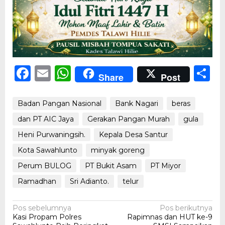
Facebook
Email
WhatsApp
S
Share
Post
Badan Pangan Nasional
Bank Nagari
beras
dan PT AIC Jaya
Gerakan Pangan Murah
gula
Heni Purwaningsih.
Kepala Desa Santur
Kota Sawahlunto
minyak goreng
Perum BULOG
PT Bukit Asam
PT Miyor
Ramadhan
Sri Adianto.
telur
Navigasi
Pos sebelumnya
Pos berikutnya
Kasi Propam Polres
Rapimnas dan HUT ke-9
pos