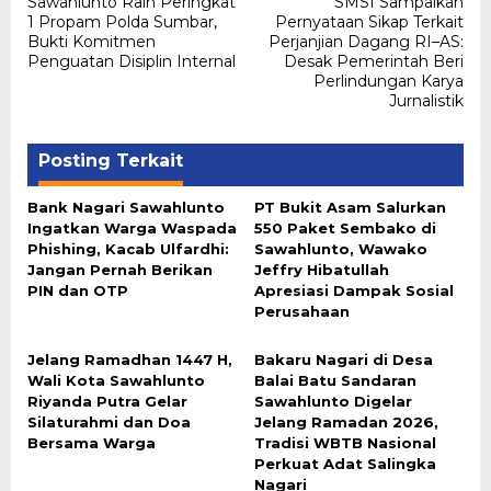
Sawahlunto Raih Peringkat
SMSI Sampaikan
1 Propam Polda Sumbar,
Pernyataan Sikap Terkait
Bukti Komitmen
Perjanjian Dagang RI–AS:
Penguatan Disiplin Internal
Desak Pemerintah Beri
Perlindungan Karya
Jurnalistik
Posting Terkait
Bank Nagari Sawahlunto
PT Bukit Asam Salurkan
Ingatkan Warga Waspada
550 Paket Sembako di
Phishing, Kacab Ulfardhi:
Sawahlunto, Wawako
Jangan Pernah Berikan
Jeffry Hibatullah
PIN dan OTP
Apresiasi Dampak Sosial
Perusahaan
Jelang Ramadhan 1447 H,
Bakaru Nagari di Desa
Wali Kota Sawahlunto
Balai Batu Sandaran
Riyanda Putra Gelar
Sawahlunto Digelar
Silaturahmi dan Doa
Jelang Ramadan 2026,
Bersama Warga
Tradisi WBTB Nasional
Perkuat Adat Salingka
Nagari