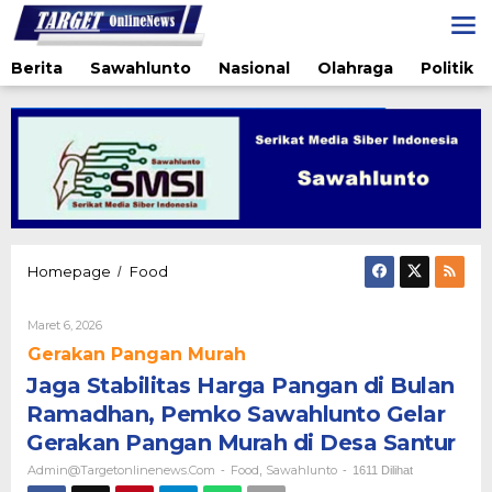
Lewati
ke
konten
Berita
Sawahlunto
Nasional
Olahraga
Politik
Jaga
Homepage
Food
/
Stabilitas
Harga
Oleh
Maret 6, 2026
Pangan
Admin@targetonlinenews.com
di
Gerakan Pangan Murah
Bulan
Jaga Stabilitas Harga Pangan di Bulan
Ramadhan,
Pemko
Ramadhan, Pemko Sawahlunto Gelar
Sawahlunto
Gerakan Pangan Murah di Desa Santur
Gelar
Gerakan
Admin@targetonlinenews.com
Food
Sawahlunto
-
,
-
1611 Dilihat
Pangan