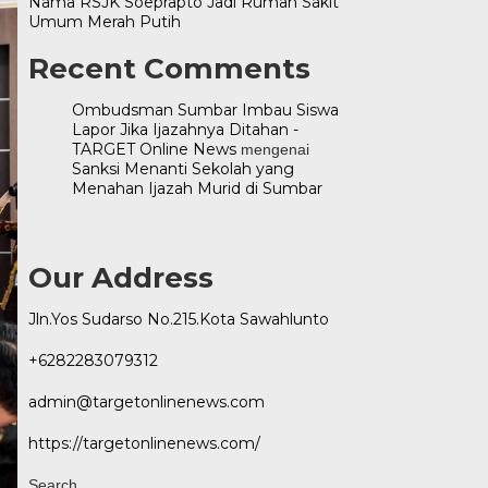
Nama RSJK Soeprapto Jadi Rumah Sakit
Umum Merah Putih
Recent Comments
Ombudsman Sumbar Imbau Siswa
Lapor Jika Ijazahnya Ditahan -
TARGET Online News
mengenai
Sanksi Menanti Sekolah yang
Menahan Ijazah Murid di Sumbar
Our Address
Jln.Yos Sudarso No.215.Kota Sawahlunto
+6282283079312
admin@targetonlinenews.com
https://targetonlinenews.com/
Search