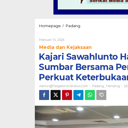
Kajari
Homepage
Padang
/
Sawahlunto
Hadiri
Oleh
Februari 14, 2026
Silaturahmi
Admin@targetonlinenews.com
Kejati
Media dan Kejaksaan
Sumbar
Kajari Sawahlunto Ha
Bersama
Pers
Sumbar Bersama Pers
dan
Pegiat
Perkuat Keterbukaa
Antikorupsi,
Perkuat
Admin@targetonlinenews.com
Padang
Trending
-
,
-
223
Keterbukaan
Informasi
di
Padang