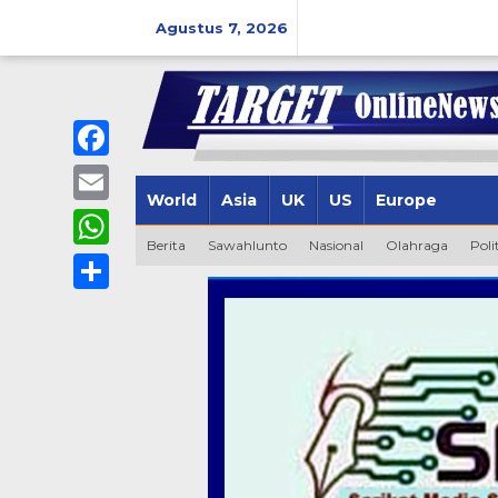
Lewati
ke
Agustus 7, 2026
konten
Facebook
World
Asia
UK
US
Europe
Email
Berita
Sawahlunto
Nasional
Olahraga
Poli
WhatsApp
Share