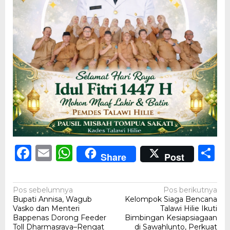
Facebook
Email
WhatsApp
S
Share
Post
Navigasi
Pos sebelumnya
Pos berikutnya
Bupati Annisa, Wagub
Kelompok Siaga Bencana
pos
Vasko dan Menteri
Talawi Hilie Ikuti
Bappenas Dorong Feeder
Bimbingan Kesiapsiagaan
Toll Dharmasraya–Rengat
di Sawahlunto, Perkuat