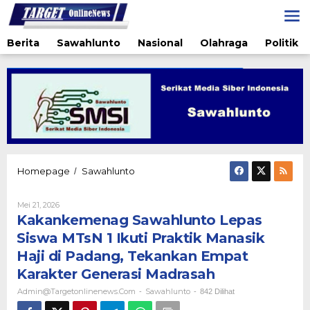
Lewati
ke
konten
Berita
Sawahlunto
Nasional
Olahraga
Politik
Kakankemenag
Homepage
Sawahlunto
/
Sawahlunto
Lepas
Oleh
Mei 21, 2026
Siswa
Admin@targetonlinenews.com
Kakankemenag Sawahlunto Lepas
MTsN
1
Siswa MTsN 1 Ikuti Praktik Manasik
Ikuti
Haji di Padang, Tekankan Empat
Praktik
Manasik
Karakter Generasi Madrasah
Haji
Admin@targetonlinenews.com
Sawahlunto
-
-
842 Dilihat
di
Padang,