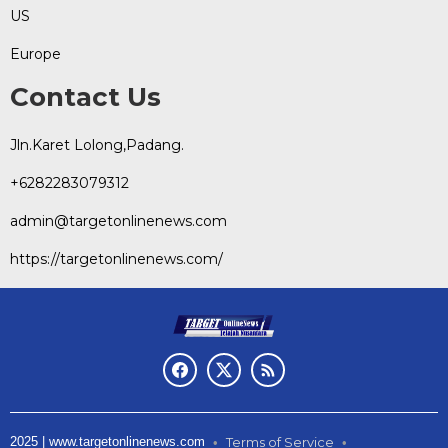
US
Europe
Contact Us
Jln.Karet Lolong,Padang.
+6282283079312
admin@targetonlinenews.com
https://targetonlinenews.com/
2025 | www.targetonlinenews.com
Terms of Service