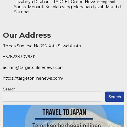
Ijazahnya Ditahan - TARGET Online News
mengenai
Sanksi Menanti Sekolah yang Menahan Ijazah Murid di
Sumbar
Our Address
Jln.Yos Sudarso No.215.Kota Sawahlunto
+6282283079312
admin@targetonlinenews.com
https://targetonlinenews.com/
Search
Search