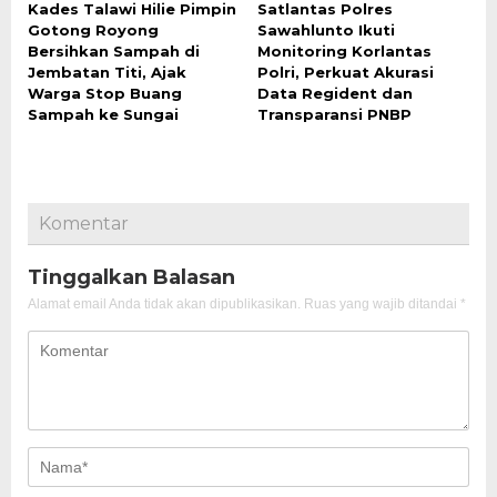
Kades Talawi Hilie Pimpin
Satlantas Polres
Gotong Royong
Sawahlunto Ikuti
Bersihkan Sampah di
Monitoring Korlantas
Jembatan Titi, Ajak
Polri, Perkuat Akurasi
Warga Stop Buang
Data Regident dan
Sampah ke Sungai
Transparansi PNBP
Komentar
Tinggalkan Balasan
Alamat email Anda tidak akan dipublikasikan.
Ruas yang wajib ditandai
*