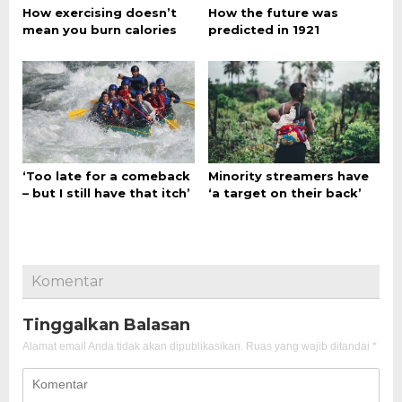
How exercising doesn’t
How the future was
mean you burn calories
predicted in 1921
‘Too late for a comeback
Minority streamers have
– but I still have that itch’
‘a target on their back’
Komentar
Tinggalkan Balasan
Alamat email Anda tidak akan dipublikasikan.
Ruas yang wajib ditandai
*