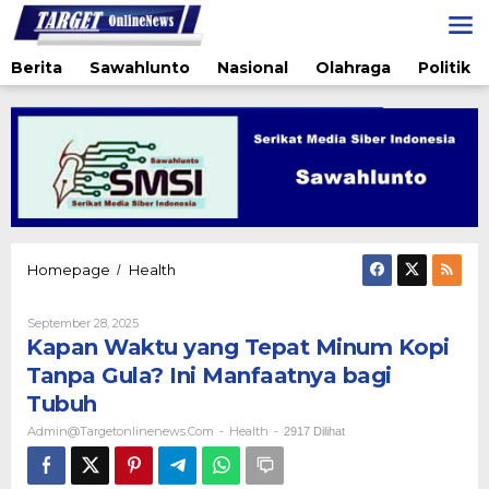
Lewati
ke
konten
Berita
Sawahlunto
Nasional
Olahraga
Politik
Kapan
Homepage
Health
/
Waktu
yang
Oleh
September 28, 2025
Tepat
Admin@targetonlinenews.com
Kapan Waktu yang Tepat Minum Kopi
Minum
Kopi
Tanpa Gula? Ini Manfaatnya bagi
Tanpa
Tubuh
Gula?
Ini
Admin@targetonlinenews.com
Health
-
-
2917 Dilihat
Manfaatnya
bagi
Tubuh