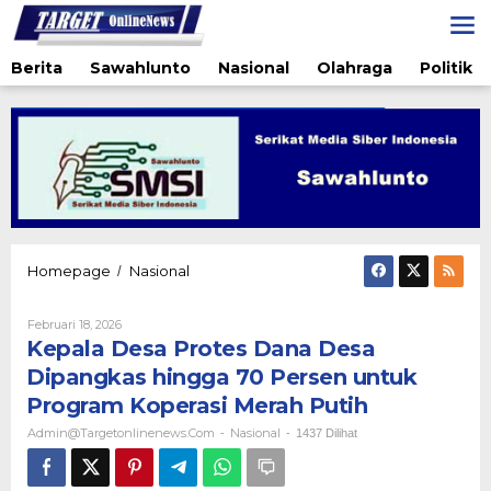
Lewati
ke
konten
Berita
Sawahlunto
Nasional
Olahraga
Politik
Kepala
Homepage
Nasional
/
Desa
Protes
Oleh
Februari 18, 2026
Dana
Admin@targetonlinenews.com
Kepala Desa Protes Dana Desa
Desa
Dipangkas
Dipangkas hingga 70 Persen untuk
hingga
Program Koperasi Merah Putih
70
Persen
Admin@targetonlinenews.com
Nasional
-
-
1437 Dilihat
untuk
Program
Koperasi