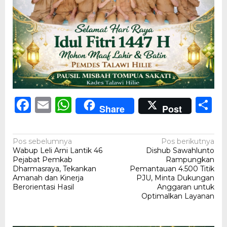
Facebook
Email
WhatsApp
S
Share
Post
Navigasi
Pos sebelumnya
Pos berikutnya
Wabup Leli Arni Lantik 46
Dishub Sawahlunto
pos
Pejabat Pemkab
Rampungkan
Dharmasraya, Tekankan
Pemantauan 4.500 Titik
Amanah dan Kinerja
PJU, Minta Dukungan
Berorientasi Hasil
Anggaran untuk
Optimalkan Layanan