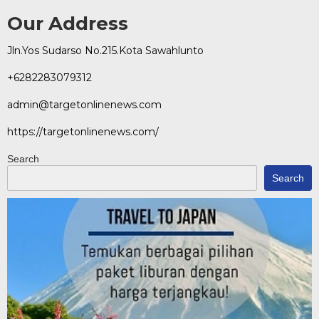
Our Address
Jln.Yos Sudarso No.215.Kota Sawahlunto
+6282283079312
admin@targetonlinenews.com
https://targetonlinenews.com/
Search
Search