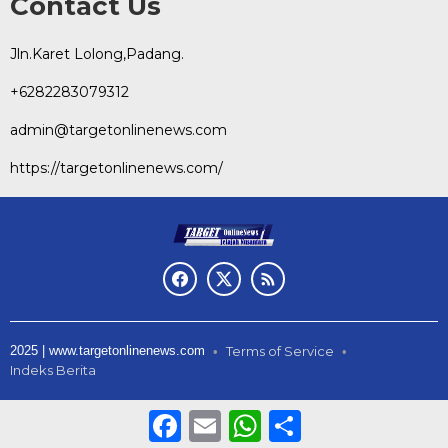
Contact Us
Jln.Karet Lolong,Padang.
+6282283079312
admin@targetonlinenews.com
https://targetonlinenews.com/
2025 | www.targetonlinenews.com
Terms of Service
Indeks Berita
Facebook
Email
WhatsApp
Share