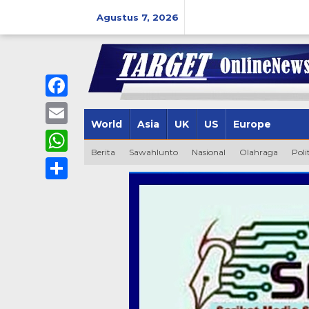
Lewati
ke
Agustus 7, 2026
konten
Facebook
World
Asia
UK
US
Europe
Email
Berita
Sawahlunto
Nasional
Olahraga
Poli
WhatsApp
Share