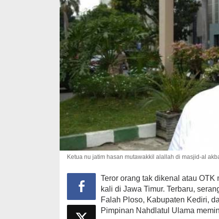
Ketua nu jatim hasan mutawakkil alallah di masjid-al ak
Teror orang tak dikenal atau OTK 
kali di Jawa Timur. Terbaru, sera
Falah Ploso, Kabupaten Kediri,
Pimpinan Nahdlatul Ulama memint