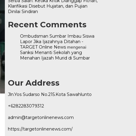
Serba Salah: Ketika Kritik Dianggap Fitnah,
Klarifikasi Disebut Hujatan, dan Pujian
Dinilai Sindiran
Recent Comments
Ombudsman Sumbar Imbau Siswa
Lapor Jika Ijazahnya Ditahan -
TARGET Online News
mengenai
Sanksi Menanti Sekolah yang
Menahan Ijazah Murid di Sumbar
Our Address
Jln.Yos Sudarso No.215.Kota Sawahlunto
+6282283079312
admin@targetonlinenews.com
https://targetonlinenews.com/