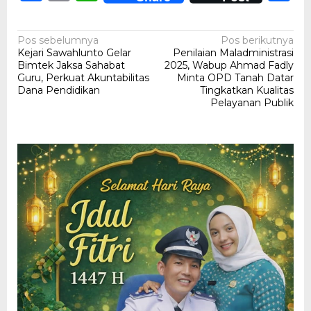
Navigasi
Pos sebelumnya
Pos berikutnya
Kejari Sawahlunto Gelar
Penilaian Maladministrasi
pos
Bimtek Jaksa Sahabat
2025, Wabup Ahmad Fadly
Guru, Perkuat Akuntabilitas
Minta OPD Tanah Datar
Dana Pendidikan
Tingkatkan Kualitas
Pelayanan Publik