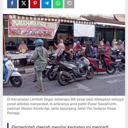
Di Kecamatan Lembah Segar, beberapa titik pasar takjil ditetapkan sebagai
pusat aktivitas masyarakat, di antaranya area parkir Pasar Sawahlunto,
parkiran Stasiun Kereta Api, serta sepanjang Jalan Yos Sudarso Pasar
Remaja.
Pemerintah daerah menilai kegiatan ini menjadi