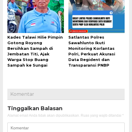
Kades Talawi Hilie Pimpin
Satlantas Polres
Gotong Royong
Sawahlunto Ikuti
Bersihkan Sampah di
Monitoring Korlantas
Jembatan Titi, Ajak
Polri, Perkuat Akurasi
Warga Stop Buang
Data Regident dan
Sampah ke Sungai
Transparansi PNBP
Komentar
Tinggalkan Balasan
Alamat email Anda tidak akan dipublikasikan.
Ruas yang wajib ditandai
*