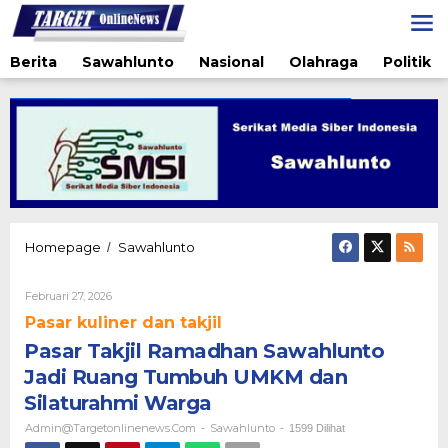
Lewati
ke
konten
Berita
Sawahlunto
Nasional
Olahraga
Politik
Pasar
Homepage
Sawahlunto
/
Takjil
Ramadhan
Oleh
Februari 27, 2026
Sawahlunto
Admin@targetonlinenews.com
Jadi
Pasar kuliner dan takjil
Ruang
Pasar Takjil Ramadhan Sawahlunto
Tumbuh
UMKM
Jadi Ruang Tumbuh UMKM dan
dan
Silaturahmi Warga
Silaturahmi
Warga
Admin@targetonlinenews.com
Sawahlunto
-
-
1599 Dilihat