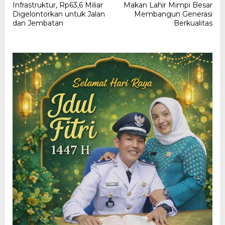
Infrastruktur, Rp63,6 Miliar
Makan Lahir Mimpi Besar
Digelontorkan untuk Jalan
Membangun Generasi
dan Jembatan
Berkualitas