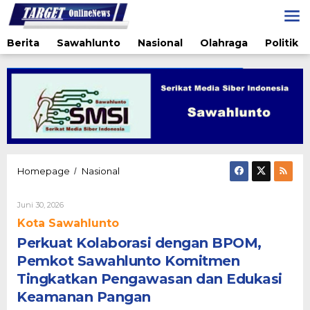
Lewati
ke
konten
Berita
Sawahlunto
Nasional
Olahraga
Politik
Perkuat
Homepage
Nasional
/
Kolaborasi
dengan
Oleh
Juni 30, 2026
BPOM,
Admin@targetonlinenews.com
Pemkot
Kota Sawahlunto
Sawahlunto
Perkuat Kolaborasi dengan BPOM,
Komitmen
Tingkatkan
Pemkot Sawahlunto Komitmen
Pengawasan
Tingkatkan Pengawasan dan Edukasi
dan
Keamanan Pangan
Edukasi
Keamanan