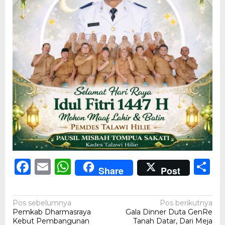
Facebook
Email
WhatsApp
S
Share
Post
Navigasi
Pos sebelumnya
Pos berikutnya
Pemkab Dharmasraya
Gala Dinner Duta GenRe
pos
Kebut Pembangunan
Tanah Datar, Dari Meja