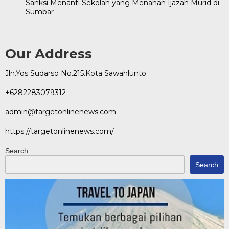
Sanksi Menanti Sekolah yang Menahan Ijazah Murid di
Sumbar
Our Address
Jln.Yos Sudarso No.215.Kota Sawahlunto
+6282283079312
admin@targetonlinenews.com
https://targetonlinenews.com/
Search
Search