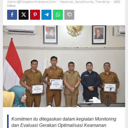
Admin@targetonlinenews.com
Nasional
Sawahlunto
Trending
-
,
,
-
1081
Pangan
Dilihat
Komitmen itu ditegaskan dalam kegiatan Monitoring
dan Evaluasi Gerakan Optimalisasi Keamanan