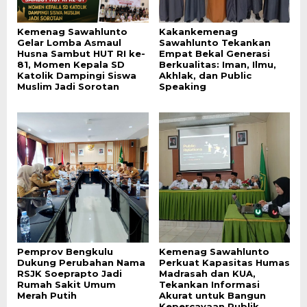
Kemenag Sawahlunto
Kakankemenag
Gelar Lomba Asmaul
Sawahlunto Tekankan
Husna Sambut HUT RI ke-
Empat Bekal Generasi
81, Momen Kepala SD
Berkualitas: Iman, Ilmu,
Katolik Dampingi Siswa
Akhlak, dan Public
Muslim Jadi Sorotan
Speaking
Pemprov Bengkulu
Kemenag Sawahlunto
Dukung Perubahan Nama
Perkuat Kapasitas Humas
RSJK Soeprapto Jadi
Madrasah dan KUA,
Rumah Sakit Umum
Tekankan Informasi
Merah Putih
Akurat untuk Bangun
Kepercayaan Publik