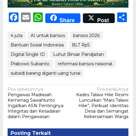
Facebook
Email
WhatsApp
S
Share
Post
4 juta
AI untuk bansos
bansos 2026
Bantuan Sosial Indonesia
BLT Rp5
Digital Single ID
Luhut Binsar Pandjaitan
Prabowo Subianto
reformasi bansos nasional.
subsidi barang diganti uang tunai
Navigasi
Pos sebelumnya
Pos berikutnya
Pengawas Madrasah
Kades Talawi Hilie Resmi
pos
Kemenag Sawahlunto
Luncurkan “Mars Talawi
Ingatkan ASN Pentingnya
Hilie”, Perkuat Identitas
Integritas dan Kesadaran
Desa dan Semangat
dalam Pengawasan
Kebersamaan Warga
Posting Terkait