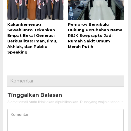
Kakankemenag
Pemprov Bengkulu
Sawahlunto Tekankan
Dukung Perubahan Nama
Empat Bekal Generasi
RSJK Soeprapto Jadi
Berkualitas: Iman, Ilmu,
Rumah Sakit Umum
Akhlak, dan Public
Merah Putih
Speaking
Komentar
Tinggalkan Balasan
Alamat email Anda tidak akan dipublikasikan.
Ruas yang wajib ditandai
*