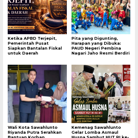
Ketika APBD Terjepit,
Pita yang Digunting,
Pemerintah Pusat
Harapan yang Dibuka:
Siapkan Bantalan Fiskal
PAUD Negeri Pembina
untuk Daerah
Nagari Jaho Resmi Berdiri
Wali Kota Sawahlunto
Kemenag Sawahlunto
Riyanda Putra Serahkan
Gelar Lomba Asmaul
Bantuan Korban
Husna Sambut HUT RI ke-