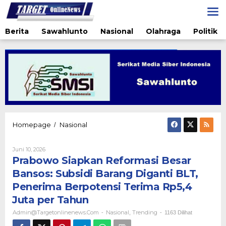
Lewati
ke
konten
Berita
Sawahlunto
Nasional
Olahraga
Politik
Prabowo
Homepage
Nasional
/
Siapkan
Reformasi
Oleh
Juni 10, 2026
Besar
Admin@targetonlinenews.com
Prabowo Siapkan Reformasi Besar
Bansos:
Subsidi
Bansos: Subsidi Barang Diganti BLT,
Barang
Penerima Berpotensi Terima Rp5,4
Diganti
BLT,
Juta per Tahun
Penerima
Admin@targetonlinenews.com
Nasional
Trending
-
,
-
1163 Dilihat
Berpotensi
Terima