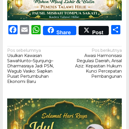
Facebook
Email
WhatsApp
S
Share
Post
Navigasi
Pos sebelumnya
Pos berikutnya
Usulkan Kawasan
Awasi Harmonisasi
pos
Sawahlunto–Sijunjung–
Regulasi Daerah, Arisal
Dharmasraya Jadi PSN,
Aziz: Kepastian Hukum
Wagub Vasko: Siapkan
Kunci Percepatan
Pusat Pertumbuhan
Pembangunan
Ekonomi Baru