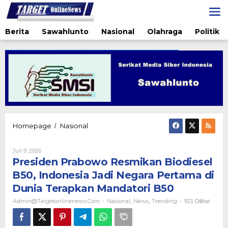
Lewati
ke
konten
Berita
Sawahlunto
Nasional
Olahraga
Politik
Presiden
Homepage
Nasional
/
Prabowo
Resmikan
Oleh
Juli 9, 2026
Biodiesel
Admin@targetonlinenews.com
Presiden Prabowo Resmikan Biodiesel
B50,
Indonesia
B50, Indonesia Jadi Negara Pertama di
Jadi
Dunia Terapkan Mandatori B50
Negara
Pertama
Admin@targetonlinenews.com
Nasional
News
Trending
-
,
,
-
921 Dilihat
di
Dunia
Terapkan