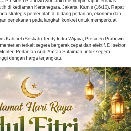
m —
Presiden Prabowo Subianto memimpin rapat terbatas
tih di kediaman Kertanegara, Jakarta, Kamis (16/10). Rapat
a strategis pemerintah di bidang pertanian, ekonomi dan
ngan penekanan pada langkah konkret untuk memperkuat
aris Kabinet (Seskab) Teddy Indra Wijaya, Presiden Prabowo
nterian terkait segera bergerak cepat dan efektif. Di sektor
Menteri Pertanian Andi Amran Sulaiman untuk segera
nggi dengan harga terjangkau.