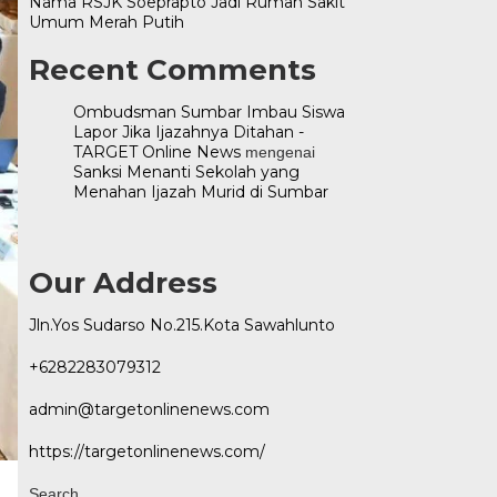
Nama RSJK Soeprapto Jadi Rumah Sakit
Umum Merah Putih
Recent Comments
Ombudsman Sumbar Imbau Siswa
Lapor Jika Ijazahnya Ditahan -
TARGET Online News
mengenai
Sanksi Menanti Sekolah yang
Menahan Ijazah Murid di Sumbar
Our Address
Jln.Yos Sudarso No.215.Kota Sawahlunto
+6282283079312
admin@targetonlinenews.com
https://targetonlinenews.com/
Search