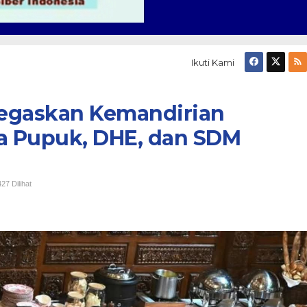
Ikuti Kami
egaskan Kemandirian
da Pupuk, DHE, dan SDM
27 Dilihat