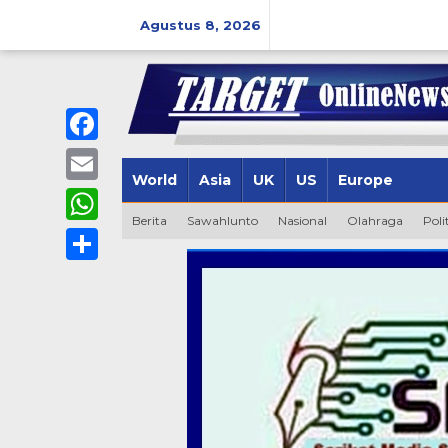
Lewati
ke
Agustus 8, 2026
konten
Facebook
World
Asia
UK
US
Europe
Email
Berita
Sawahlunto
Nasional
Olahraga
Poli
WhatsApp
Share