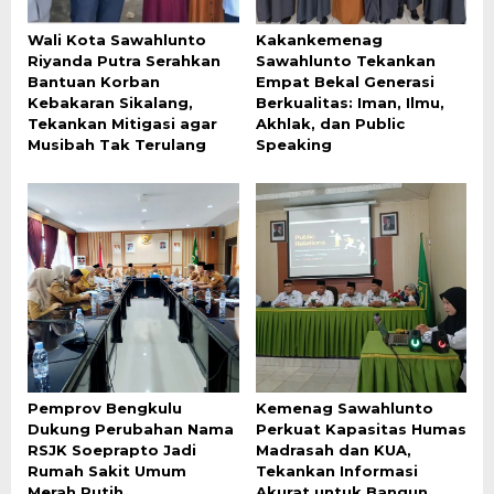
Wali Kota Sawahlunto
Kakankemenag
Riyanda Putra Serahkan
Sawahlunto Tekankan
Bantuan Korban
Empat Bekal Generasi
Kebakaran Sikalang,
Berkualitas: Iman, Ilmu,
Tekankan Mitigasi agar
Akhlak, dan Public
Musibah Tak Terulang
Speaking
Pemprov Bengkulu
Kemenag Sawahlunto
Dukung Perubahan Nama
Perkuat Kapasitas Humas
RSJK Soeprapto Jadi
Madrasah dan KUA,
Rumah Sakit Umum
Tekankan Informasi
Merah Putih
Akurat untuk Bangun