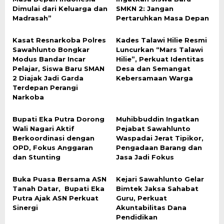
Dimulai dari Keluarga dan
SMKN 2: Jangan
Madrasah”
Pertaruhkan Masa Depan
Kasat Resnarkoba Polres
Kades Talawi Hilie Resmi
Sawahlunto Bongkar
Luncurkan “Mars Talawi
Modus Bandar Incar
Hilie”, Perkuat Identitas
Pelajar, Siswa Baru SMAN
Desa dan Semangat
2 Diajak Jadi Garda
Kebersamaan Warga
Terdepan Perangi
Narkoba
Bupati Eka Putra Dorong
Muhibbuddin Ingatkan
Wali Nagari Aktif
Pejabat Sawahlunto
Berkoordinasi dengan
Waspadai Jerat Tipikor,
OPD, Fokus Anggaran
Pengadaan Barang dan
dan Stunting
Jasa Jadi Fokus
Buka Puasa Bersama ASN
Kejari Sawahlunto Gelar
Tanah Datar, Bupati Eka
Bimtek Jaksa Sahabat
Putra Ajak ASN Perkuat
Guru, Perkuat
Sinergi
Akuntabilitas Dana
Pendidikan