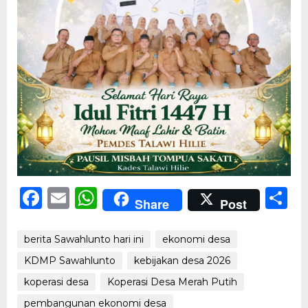
Facebook
Email
WhatsApp
S
Share
Post
berita Sawahlunto hari ini
ekonomi desa
KDMP Sawahlunto
kebijakan desa 2026
koperasi desa
Koperasi Desa Merah Putih
pembangunan ekonomi desa