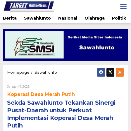
Lewati
ke
konten
Berita
Sawahlunto
Nasional
Olahraga
Politik
Sekda
Homepage
Sawahlunto
/
Sawahlunto
Tekankan
Oleh
Januari 7, 2026
Sinergi
Admin@targetonlinenews.com
Pusat-
Koperasi Desa Merah Putih
Daerah
Sekda Sawahlunto Tekankan Sinergi
untuk
Perkuat
Pusat-Daerah untuk Perkuat
Implementasi
Implementasi Koperasi Desa Merah
Koperasi
Putih
Desa
Merah