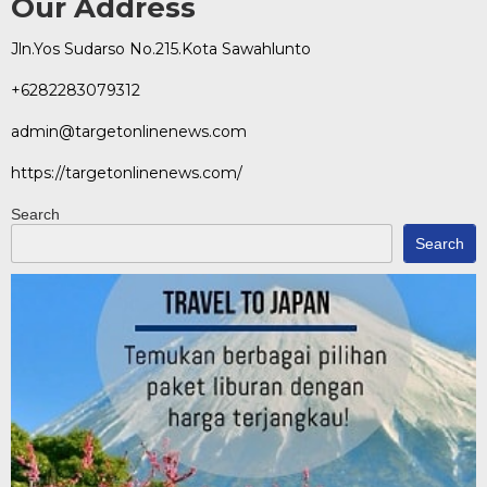
Our Address
Jln.Yos Sudarso No.215.Kota Sawahlunto
+6282283079312
admin@targetonlinenews.com
https://targetonlinenews.com/
Search
Search