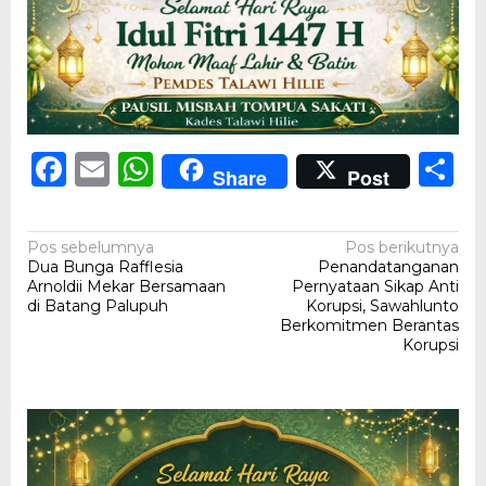
Facebook
Email
WhatsApp
S
Share
Post
Navigasi
Pos sebelumnya
Pos berikutnya
Dua Bunga Rafflesia
Penandatanganan
pos
Arnoldii Mekar Bersamaan
Pernyataan Sikap Anti
di Batang Palupuh
Korupsi, Sawahlunto
Berkomitmen Berantas
Korupsi