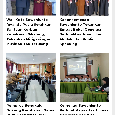
Wali Kota Sawahlunto
Kakankemenag
Riyanda Putra Serahkan
Sawahlunto Tekankan
Bantuan Korban
Empat Bekal Generasi
Kebakaran Sikalang,
Berkualitas: Iman, Ilmu,
Tekankan Mitigasi agar
Akhlak, dan Public
Musibah Tak Terulang
Speaking
Pemprov Bengkulu
Kemenag Sawahlunto
Dukung Perubahan Nama
Perkuat Kapasitas Humas
RSJK Soeprapto Jadi
Madrasah dan KUA,