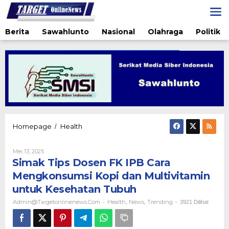
Lewati
ke
konten
Berita
Sawahlunto
Nasional
Olahraga
Politik
Simak
Homepage
Health
/
Tips
Dosen
Oleh
Mei 13, 2025
FK
Admin@targetonlinenews.com
Simak Tips Dosen FK IPB Cara
IPB
Cara
Mengkonsumsi Kopi dan Multivitamin
Mengkonsumsi
untuk Kesehatan Tubuh
Kopi
dan
Admin@targetonlinenews.com
Health
News
Trending
-
,
,
-
3921 Dilihat
Multivitamin
untuk
Kesehatan