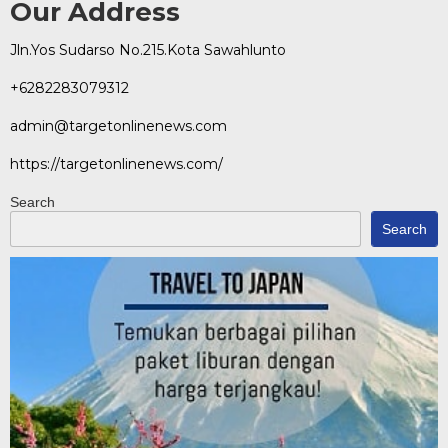
Our Address
Jln.Yos Sudarso No.215.Kota Sawahlunto
+6282283079312
admin@targetonlinenews.com
https://targetonlinenews.com/
Search
Search