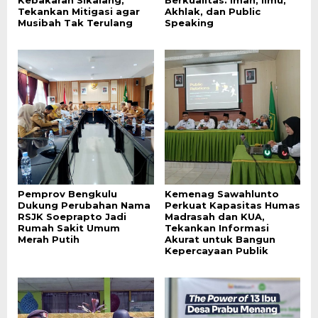
Kebakaran Sikalang,
Berkualitas: Iman, Ilmu,
Tekankan Mitigasi agar
Akhlak, dan Public
Musibah Tak Terulang
Speaking
Pemprov Bengkulu
Kemenag Sawahlunto
Dukung Perubahan Nama
Perkuat Kapasitas Humas
RSJK Soeprapto Jadi
Madrasah dan KUA,
Rumah Sakit Umum
Tekankan Informasi
Merah Putih
Akurat untuk Bangun
Kepercayaan Publik