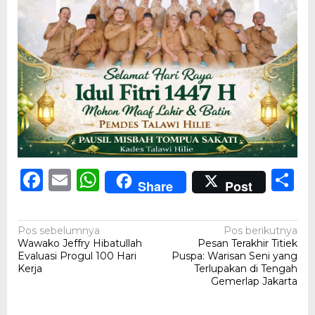
Facebook
Email
WhatsApp
S
Share
Post
Navigasi
Pos sebelumnya
Pos berikutnya
Wawako Jeffry Hibatullah
Pesan Terakhir Titiek
pos
Evaluasi Progul 100 Hari
Puspa: Warisan Seni yang
Kerja
Terlupakan di Tengah
Gemerlap Jakarta