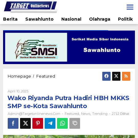
Lewati
ke
konten
Berita
Sawahlunto
Nasional
Olahraga
Politik
Wako
Homepage
Featured
/
Riyanda
Putra
Oleh
April 10, 2025
Hadiri
Admin@targetonlinenews.com
Wako Riyanda Putra Hadiri HBH MKKS
HBH
MKKS
SMP se-Kota Sawahlunto
SMP
Admin@targetonlinenews.com
Featured
News
Trending
-
,
,
-
2712 Dilihat
se-
Kota
Sawahlunto