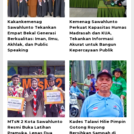
Kakankemenag
Kemenag Sawahlunto
Sawahlunto Tekankan
Perkuat Kapasitas Humas
Empat Bekal Generasi
Madrasah dan KUA,
Berkualitas: Iman, Ilmu,
Tekankan Informasi
Akhlak, dan Public
Akurat untuk Bangun
Speaking
Kepercayaan Publik
MTsN 2 Kota Sawahlunto
Kades Talawi Hilie Pimpin
Resmi Buka Latihan
Gotong Royong
Pramuka, Lepas Dua
Bersihkan Sampah di