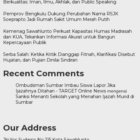
Berkualitas: Iman, Ilmu, Akhlak, dan Public Speaking
Pemprov Bengkulu Dukung Perubahan Nama RSJK
Soeprapto Jadi Rumah Sakit Umum Merah Putih
Kemenag Sawahlunto Perkuat Kapasitas Humas Madrasah
dan KUA, Tekankan Informasi Akurat untuk Bangun
Kepercayaan Publik
Serba Salah: Ketika Kritik Dianggap Fitnah, Klarifikasi Disebut
Hujatan, dan Pujian Dinilai Sindiran
Recent Comments
Ombudsman Sumbar Imbau Siswa Lapor Jika
Ijazahnya Ditahan - TARGET Online News
mengenai
Sanksi Menanti Sekolah yang Menahan Ijazah Murid di
Sumbar
Our Address
Jln.Yos Sudarso No.215.Kota Sawahlunto