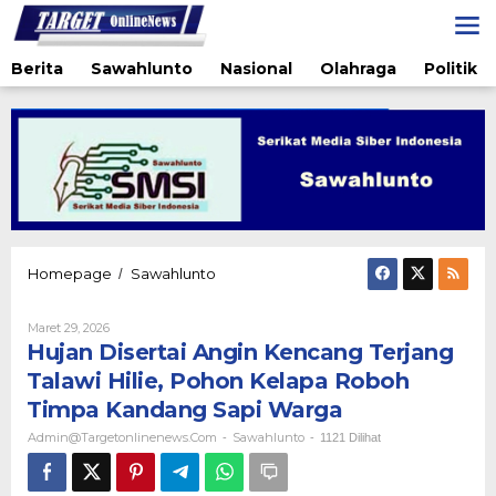
Lewati
ke
konten
Berita
Sawahlunto
Nasional
Olahraga
Politik
Hujan
Homepage
Sawahlunto
/
Disertai
Angin
Oleh
Maret 29, 2026
Kencang
Admin@targetonlinenews.com
Hujan Disertai Angin Kencang Terjang
Terjang
Talawi
Talawi Hilie, Pohon Kelapa Roboh
Hilie,
Timpa Kandang Sapi Warga
Pohon
Kelapa
Admin@targetonlinenews.com
Sawahlunto
-
-
1121 Dilihat
Roboh
Timpa
Kandang