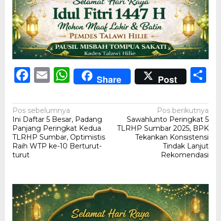
Facebook
Email
WhatsApp
S
Share
Post
Navigasi
Pos sebelumnya
Pos berikutnya
Ini Daftar 5 Besar, Padang
Sawahlunto Peringkat 5
pos
Panjang Peringkat Kedua
TLRHP Sumbar 2025, BPK
TLRHP Sumbar, Optimistis
Tekankan Konsistensi
Raih WTP ke-10 Berturut-
Tindak Lanjut
turut
Rekomendasi