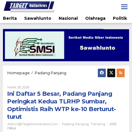
Lewati
ke
konten
Berita
Sawahlunto
Nasional
Olahraga
Politik
Ini
Homepage
Padang Panjang
/
Daftar
5
Oleh
Maret 28, 2026
Besar,
Admin@targetonlinenews.com
Ini Daftar 5 Besar, Padang Panjang
Padang
Panjang
Peringkat Kedua TLRHP Sumbar,
Peringkat
Optimistis Raih WTP ke-10 Berturut-
Kedua
TLRHP
turut
Sumbar,
Admin@targetonlinenews.com
Padang Panjang
Trending
-
,
-
1608
Optimistis
Dilihat
Raih