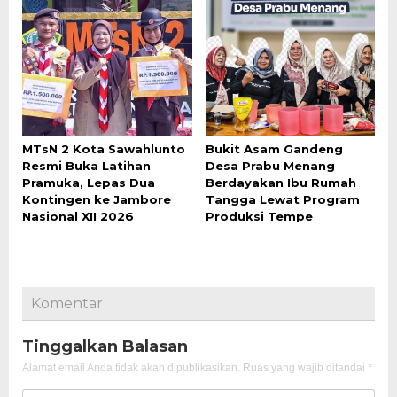
MTsN 2 Kota Sawahlunto
Bukit Asam Gandeng
Resmi Buka Latihan
Desa Prabu Menang
Pramuka, Lepas Dua
Berdayakan Ibu Rumah
Kontingen ke Jambore
Tangga Lewat Program
Nasional XII 2026
Produksi Tempe
Komentar
Tinggalkan Balasan
Alamat email Anda tidak akan dipublikasikan.
Ruas yang wajib ditandai
*