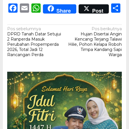
Facebook
Email
WhatsApp
S
Share
Post
Navigasi
Pos sebelumnya
Pos berikutnya
DPRD Tanah Datar Setujui
Hujan Disertai Angin
pos
2 Ranperda Masuk
Kencang Terjang Talawi
Perubahan Propemperda
Hilie, Pohon Kelapa Roboh
2026, Total Jadi 12
Timpa Kandang Sapi
Rancangan Perda
Warga