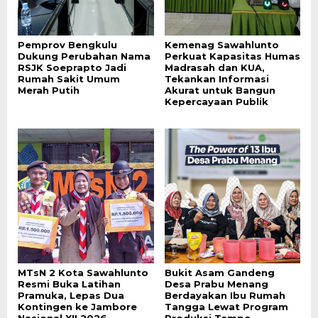
Pemprov Bengkulu
Kemenag Sawahlunto
Dukung Perubahan Nama
Perkuat Kapasitas Humas
RSJK Soeprapto Jadi
Madrasah dan KUA,
Rumah Sakit Umum
Tekankan Informasi
Merah Putih
Akurat untuk Bangun
Kepercayaan Publik
MTsN 2 Kota Sawahlunto
Bukit Asam Gandeng
Resmi Buka Latihan
Desa Prabu Menang
Pramuka, Lepas Dua
Berdayakan Ibu Rumah
Kontingen ke Jambore
Tangga Lewat Program
Nasional XII 2026
Produksi Tempe