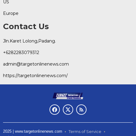
US
Europe
Contact Us
Jln.Karet Lolong,Padang.
+6282283079312
admin@targetonlinenews.com
https://targetonlinenews.com/
2025 | www.targetonlinenews.com
Terms of Service