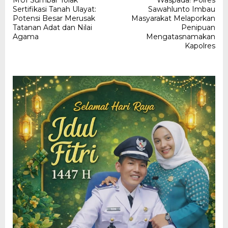
MUI Sumbar Tolak
Waspada! Polres
pos
Sertifikasi Tanah Ulayat:
Sawahlunto Imbau
Potensi Besar Merusak
Masyarakat Melaporkan
Tatanan Adat dan Nilai
Penipuan
Agama
Mengatasnamakan
Kapolres