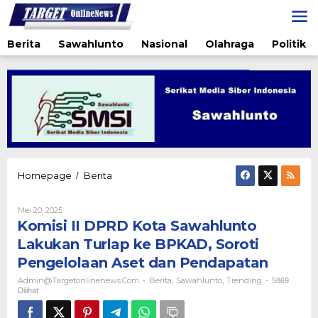
Lewati
ke
konten
Berita
Sawahlunto
Nasional
Olahraga
Politik
Komisi
Homepage
Berita
/
II
DPRD
Oleh
Mei 20, 2025
Kota
Admin@targetonlinenews.com
Komisi II DPRD Kota Sawahlunto
Sawahlunto
Lakukan
Lakukan Turlap ke BPKAD, Soroti
Turlap
Pengelolaan Aset dan Pendapatan
ke
BPKAD,
Admin@targetonlinenews.com
Berita
Sawahlunto
Trending
-
,
,
-
5869
Soroti
Dilihat
Pengelolaan
Aset