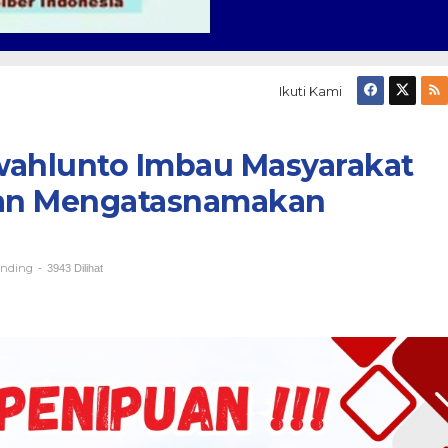
Ikuti Kami
wahlunto Imbau Masyarakat
an Mengatasnamakan
ending
-
3943 Dilihat