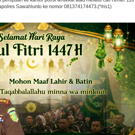
olres Sawahlunto ke nomor 081374174473.(*/ris1)