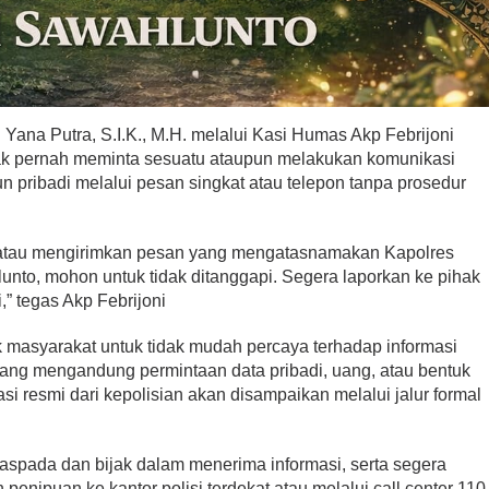
ana Putra, S.I.K., M.H. melalui Kasi Humas Akp Febrijoni
k pernah meminta sesuatu ataupun melakukan komunikasi
un pribadi melalui pesan singkat atau telepon tanpa prosedur
atau mengirimkan pesan yang mengatasnamakan Kapolres
unto, mohon untuk tidak ditanggapi. Segera laporkan ke pihak
i,” tegas Akp Febrijoni
 masyarakat untuk tidak mudah percaya terhadap informasi
 yang mengandung permintaan data pribadi, uang, atau bentuk
asi resmi dari kepolisian akan disampaikan melalui jalur formal
aspada dan bijak dalam menerima informasi, serta segera
enipuan ke kantor polisi terdekat atau melalui call center 110