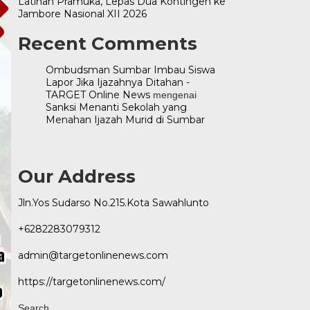
Latihan Pramuka, Lepas Dua Kontingen ke
Jambore Nasional XII 2026
Recent Comments
Ombudsman Sumbar Imbau Siswa
Lapor Jika Ijazahnya Ditahan -
TARGET Online News
mengenai
Sanksi Menanti Sekolah yang
Menahan Ijazah Murid di Sumbar
Our Address
Jln.Yos Sudarso No.215.Kota Sawahlunto
+6282283079312
admin@targetonlinenews.com
https://targetonlinenews.com/
Search