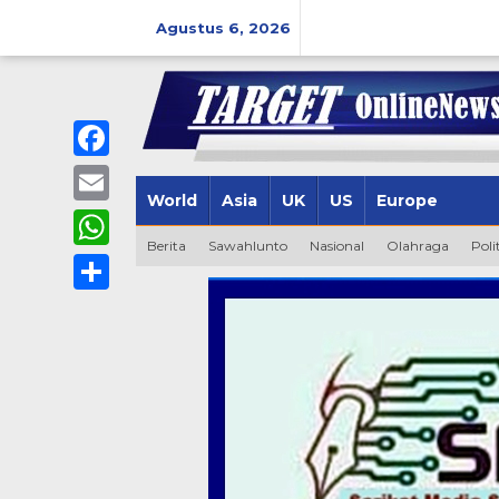
Lewati
ke
Agustus 6, 2026
konten
Facebook
World
Asia
UK
US
Europe
Email
Berita
Sawahlunto
Nasional
Olahraga
Poli
WhatsApp
Share