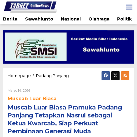
Lewati
ke
konten
Berita
Sawahlunto
Nasional
Olahraga
Politik
Muscab
Homepage
Padang Panjang
/
Luar
Biasa
Oleh
Maret 14, 2026
Pramuka
Admin@targetonlinenews.com
Padang
Muscab Luar Biasa
Panjang
Muscab Luar Biasa Pramuka Padang
Tetapkan
Nasrul
Panjang Tetapkan Nasrul sebagai
sebagai
Ketua Kwarcab, Siap Perkuat
Ketua
Pembinaan Generasi Muda
Kwarcab,
Siap