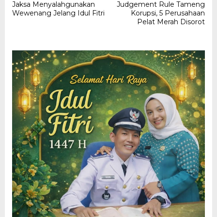
Jaksa Menyalahgunakan
Judgement Rule Tameng
Wewenang Jelang Idul Fitri
Korupsi, 5 Perusahaan
Pelat Merah Disorot