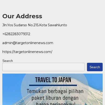
Our Address
Jln.Yos Sudarso No.215.Kota Sawahlunto
+6282283079312
admin@targetonlinenews.com
https://targetonlinenews.com/
Search
Search