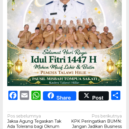
Facebook
Email
WhatsApp
S
Share
Post
Navigasi
Pos sebelumnya
Pos berikutnya
Jaksa Agung Tegaskan Tak
KPK Peringatkan BUMN:
pos
Ada Toleransi bagi Oknum
Jangan Jadikan Business