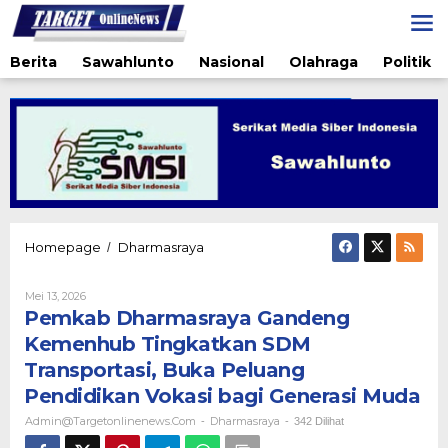
Lewati
ke
konten
Berita
Sawahlunto
Nasional
Olahraga
Politik
Pemkab
Homepage
Dharmasraya
/
Dharmasraya
Gandeng
Oleh
Mei 13, 2026
Kemenhub
Admin@targetonlinenews.com
Pemkab Dharmasraya Gandeng
Tingkatkan
SDM
Kemenhub Tingkatkan SDM
Transportasi,
Transportasi, Buka Peluang
Buka
Peluang
Pendidikan Vokasi bagi Generasi Muda
Pendidikan
Admin@targetonlinenews.com
Dharmasraya
-
-
342 Dilihat
Vokasi
bagi