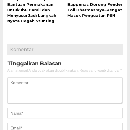
Bantuan Permakanan
Bappenas Dorong Feeder
untuk Ibu Hamil dan
Toll Dharmasraya–Rengat
Menyusui Jadi Langkah
Masuk Penguatan PSN
Nyata Cegah Stunting
Komentar
Tinggalkan Balasan
Alamat email Anda tidak akan dipublikasikan.
Ruas yang wajib ditandai
*