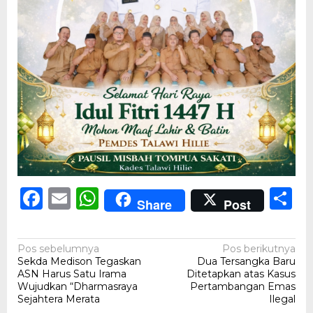
Facebook
Email
WhatsApp
S
Share
Post
Navigasi
Pos sebelumnya
Pos berikutnya
Sekda Medison Tegaskan
Dua Tersangka Baru
pos
ASN Harus Satu Irama
Ditetapkan atas Kasus
Wujudkan “Dharmasraya
Pertambangan Emas
Sejahtera Merata
Ilegal