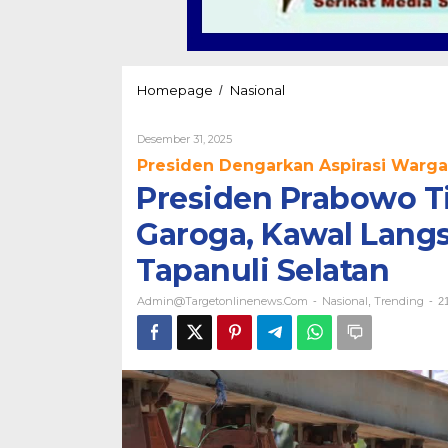
Presiden
Homepage
Nasional
/
Prabowo
Tinjau
Oleh
Desember 31, 2025
Jembatan
Admin@targetonlinenews.com
Bailey
Presiden Dengarkan Aspirasi Warga
Sungai
Presiden Prabowo T
Garoga,
Kawal
Garoga, Kawal Langs
Langsung
Pemulihan
Tapanuli Selatan
Infrastruktur
Tapanuli
Admin@targetonlinenews.com
Nasional
Trending
-
,
-
21
Selatan