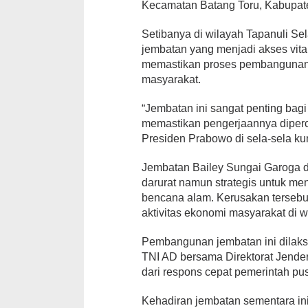
Kecamatan Batang Toru, Kabupate
Setibanya di wilayah Tapanuli S
jembatan yang menjadi akses vita
memastikan proses pembangunan b
masyarakat.
“Jembatan ini sangat penting bagi 
memastikan pengerjaannya diperce
Presiden Prabowo di sela-sela ku
Jembatan Bailey Sungai Garoga d
darurat namun strategis untuk m
bencana alam. Kerusakan terseb
aktivitas ekonomi masyarakat di w
Pembangunan jembatan ini dilaks
TNI AD bersama Direktorat Jende
dari respons cepat pemerintah p
Kehadiran jembatan sementara in