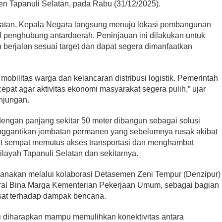
n Tapanuli Selatan, pada Rabu (31/12/2025).
elatan, Kepala Negara langsung menuju lokasi pembangunan
l penghubung antardaerah. Peninjauan ini dilakukan untuk
erjalan sesuai target dan dapat segera dimanfaatkan
mobilitas warga dan kelancaran distribusi logistik. Pemerintah
pat agar aktivitas ekonomi masyarakat segera pulih,” ujar
njungan.
engan panjang sekitar 50 meter dibangun sebagai solusi
enggantikan jembatan permanen yang sebelumnya rusak akibat
ut sempat memutus akses transportasi dan menghambat
ilayah Tapanuli Selatan dan sekitarnya.
anakan melalui kolaborasi Detasemen Zeni Tempur (Denzipur)
ral Bina Marga Kementerian Pekerjaan Umum, sebagai bagian
usat terhadap dampak bencana.
i diharapkan mampu memulihkan konektivitas antara