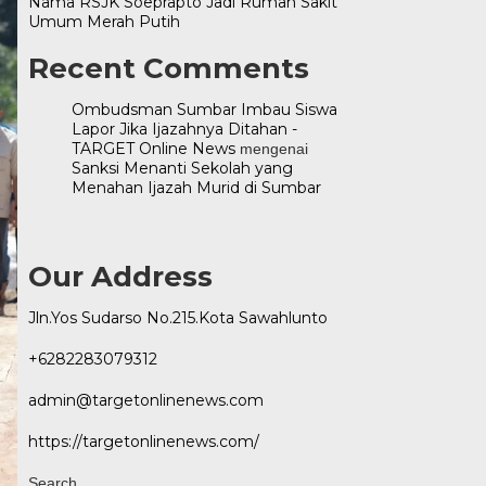
Nama RSJK Soeprapto Jadi Rumah Sakit
Umum Merah Putih
Recent Comments
Ombudsman Sumbar Imbau Siswa
Lapor Jika Ijazahnya Ditahan -
TARGET Online News
mengenai
Sanksi Menanti Sekolah yang
Menahan Ijazah Murid di Sumbar
Our Address
Jln.Yos Sudarso No.215.Kota Sawahlunto
+6282283079312
admin@targetonlinenews.com
https://targetonlinenews.com/
Search