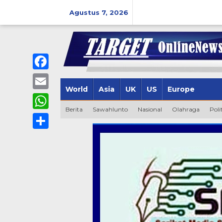
Lewati
ke
Agustus 7, 2026
konten
Facebook
World
Asia
UK
US
Europe
Email
Berita
Sawahlunto
Nasional
Olahraga
Poli
WhatsApp
Share