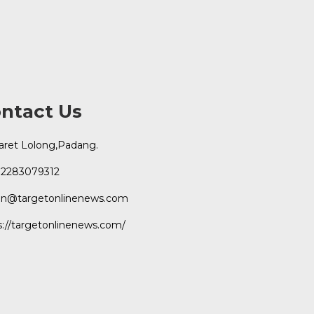
ntact Us
Karet Lolong,Padang.
2283079312
n@targetonlinenews.com
s://targetonlinenews.com/