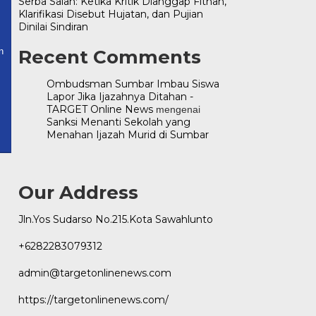
Serba Salah: Ketika Kritik Dianggap Fitnah,
Klarifikasi Disebut Hujatan, dan Pujian
ws.com
Dinilai Sindiran
Recent Comments
n
Ombudsman Sumbar Imbau Siswa
Lapor Jika Ijazahnya Ditahan -
TARGET Online News
mengenai
Sanksi Menanti Sekolah yang
Menahan Ijazah Murid di Sumbar
Our Address
Jln.Yos Sudarso No.215.Kota Sawahlunto
+6282283079312
admin@targetonlinenews.com
https://targetonlinenews.com/