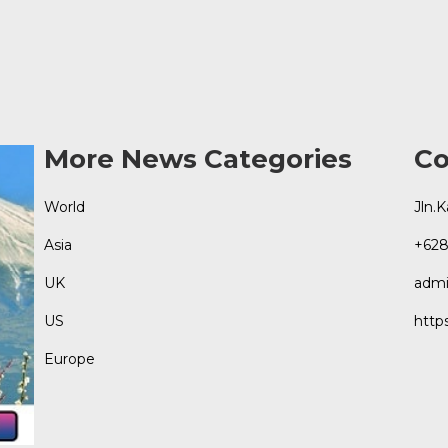
More News Categories
Co
World
Jln.
Asia
+628
UK
admi
US
http
Europe