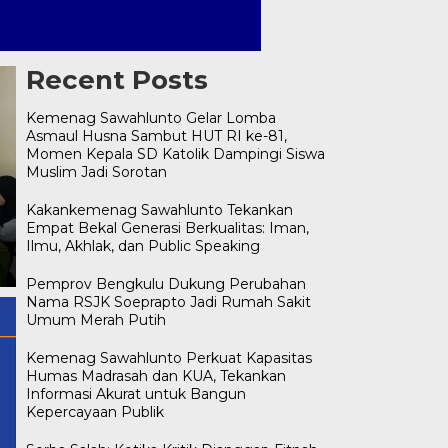
Recent Posts
Kemenag Sawahlunto Gelar Lomba
Asmaul Husna Sambut HUT RI ke-81,
Momen Kepala SD Katolik Dampingi Siswa
Muslim Jadi Sorotan
Kemenag Sawahlunto Gelar
Lomba Asmaul Husna
Kakankemenag Sawahlunto Tekankan
Serba Salah: Ketika Kritik
Sambut HUT RI ke-81,
Empat Bekal Generasi Berkualitas: Iman,
Dianggap Fitnah, Klarifikasi
Momen Kepala SD Katolik
Ilmu, Akhlak, dan Public Speaking
Disebut Hujatan, dan Pujian
Dampingi Siswa Muslim Jadi
Dinilai Sindiran
Sorotan
Pemprov Bengkulu Dukung Perubahan
Nama RSJK Soeprapto Jadi Rumah Sakit
Umum Merah Putih
Kemenag Sawahlunto Perkuat Kapasitas
Humas Madrasah dan KUA, Tekankan
Informasi Akurat untuk Bangun
Kepercayaan Publik