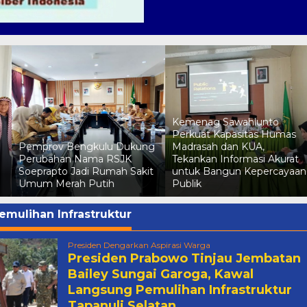
Kemenag Sawahlunto
o
Perkuat Kapasitas Humas
Pemprov Bengkulu Dukung
Madrasah dan KUA,
Perubahan Nama RSJK
Tekankan Informasi Akurat
Soeprapto Jadi Rumah Sakit
untuk Bangun Kepercayaan
Umum Merah Putih
Publik
emulihan Infrastruktur
Presiden Dengarkan Aspirasi Warga
Presiden Prabowo Tinjau Jembatan
Bailey Sungai Garoga, Kawal
Langsung Pemulihan Infrastruktur
Tapanuli Selatan