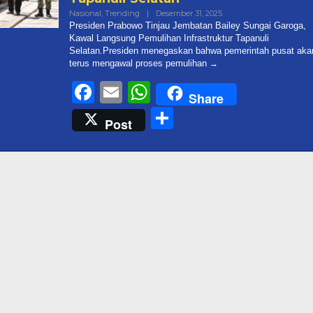
Oleh
Nasional
,
Trending
|
Desember 31, 2025
Admin@targetonlinene
Presiden Prabowo Tinjau Jembatan Bailey Sungai Garoga,
Kawal Langsung Pemulihan Infrastruktur Tapanuli
Selatan.Presiden menegaskan bahwa pemerintah pusat aka
terus mengawal proses pemulihan
Facebook
Email
WhatsApp
Share
Share
Post