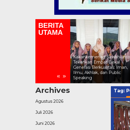
BERITA
UTAMA
Kemenag Sawahlunto Gelar
Lomba Asmaul Husna
Kakankemenag Sawahlunt
Sambut HUT RI ke-81,
Tekankan Empat Bekal
Momen Kepala SD Katolik
Generasi Berkualitas: Iman,
Dampingi Siswa Muslim Jadi
Ilmu, Akhlak, dan Public
«
»
Sorotan
Speaking
Archives
Tag:
P
Agustus 2026
Juli 2026
Juni 2026