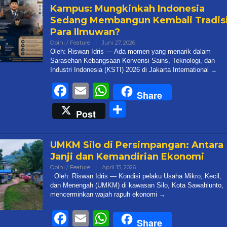
Kampus: Mungkinkah Indonesia
Sedang Membangun Kembali Tradis
Para Ilmuwan?
Oleh
Opini / Feature
|
Juni 27, 2026
Admin@targetonlinenews.com
Oleh: Riswan Idris — Ada momen yang menarik dalam
Sarasehan Kebangsaan Konvensi Sains, Teknologi, dan
Industri Indonesia (KSTI) 2026 di Jakarta International
Facebook
Email
WhatsApp
Share
Share
Post
UMKM Silo di Persimpangan: Antara
Janji dan Kemandirian Ekonomi
Oleh
Opini / Feature
|
April 15, 2026
Admin@targetonlinenews.com
Oleh: Riswan Idris — Kondisi pelaku Usaha Mikro, Kecil,
dan Menengah (UMKM) di kawasan Silo, Kota Sawahlunto,
mencerminkan wajah rapuh ekonomi
Facebook
Email
WhatsApp
Share