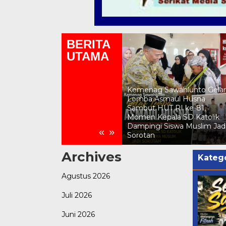
BERITA
UTAMA
Kemenag Sawahlunto Gelar
Lomba Asmaul Husna
Kakankemenag Sawahlunt
Sambut HUT RI ke-81,
Tekankan Empat Bekal
Momen Kepala SD Katolik
Generasi Berkualitas: Iman,
Dampingi Siswa Muslim Jadi
Ilmu, Akhlak, dan Public
«
»
Sorotan
Speaking
Archives
Katego
Agustus 2026
Juli 2026
Juni 2026