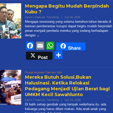
Mengapa Begitu Mudah Berpindah
Kubu ?
Oleh
Opini / Feature
,
Trending
|
Juli 26, 2026
Admin@targetonlinene
Mengapa seseorang yang selama bertahun-tahun berada di
barisan pemberantas korupsi dapat begitu mudah berpindah
peran menjadi pembela mereka yang sedang berhadapan
dengan
Facebook
Email
WhatsApp
Share
Share
Post
Pusat Kuliner Taman Silo
Mereka Butuh Solusi,Bukan
Halusinasi. Ketika Relokasi
Pedagang Menjadi Ujian Berat bagi
UMKM Kecil Sawahlunto
Oleh
Opini / Feature
,
Trending
|
Juli 24, 2026
Admin@targetonlinen
Di balik setiap gerobak yang tampak sederhana itu, ada
keluarga yang harus diberi makan. Ada anak-anak yang