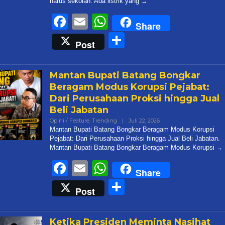
harus sekolah. Ada listrik yang
Facebook
Email
WhatsApp
Share
Share
Post
Mantan Bupati Batang Bongkar
Beragam Modus Korupsi Pejabat:
Dari Perusahaan Proksi hingga Jual
Beli Jabatan
Oleh
Opini / Feature
,
Trending
|
Juli 22, 2026
Admin@targetonlinene
Mantan Bupati Batang Bongkar Beragam Modus Korupsi
Pejabat: Dari Perusahaan Proksi hingga Jual Beli Jabatan.
Mantan Bupati Batang Bongkar Beragam Modus Korupsi
Facebook
Email
WhatsApp
Share
Share
Post
Ketika Presiden Meminta Nasihat