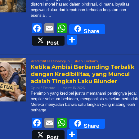
distorsi moral hazard dalam birokrasi, di mana loyalitas
pegawai diukur dari kepatuhan terhadap kegiatan non-
esensial,
Facebook
Email
WhatsApp
Share
Share
Post
Kredibilitas Dibangun Bukan Diklaim.
Ketika Ambisi Berbanding Terbalik
dengan Kredibilitas, yang Muncul
adalah Tingkah Laku Blunder
Oleh
Opini / Feature
|
Maret 16, 2026
Admin@targetonlinenews.com
Pemimpin yang kredibel justru memahami pentingnya jeda:
berpikir sebelum berbicara, menganalisis sebelum bertindak
Mereka menyadari bahwa satu langkah yang matang lebih
berharga
Facebook
Email
WhatsApp
Share
Share
Post