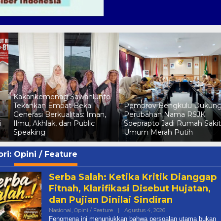
Kemenag Sawahlunto
o
Perkuat Kapasitas Humas
Pemprov Bengkulu Dukung
Madrasah dan KUA,
Perubahan Nama RSJK
Tekankan Informasi Akurat
Soeprapto Jadi Rumah Sakit
untuk Bangun Kepercayaan
Umum Merah Putih
Publik
ri:
Opini / Feature
Serba Salah: Ketika Kritik Dianggap
Fitnah, Klarifikasi Disebut Hujatan,
dan Pujian Dinilai Sindiran
Oleh
Nasional
,
Opini / Feature
|
Agustus 4, 2026
Admin@targetonlin
Fenomena ini menunjukkan bahwa persoalan utama bukan