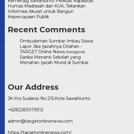
Kemenag Sawahlunto Perkuat Kapasitas
Humas Madrasah dan KUA, Tekankan
Informasi Akurat untuk Bangun
Kepercayaan Publik
Recent Comments
Ombudsman Sumbar Imbau Siswa
Lapor Jika Ijazahnya Ditahan -
TARGET Online News
mengenai
Sanksi Menanti Sekolah yang
Menahan Ijazah Murid di Sumbar
Our Address
ws.com
Jln.Yos Sudarso No.215.Kota Sawahlunto
+6282283079312
admin@targetonlinenews.com
https://targetonlinenews.com/