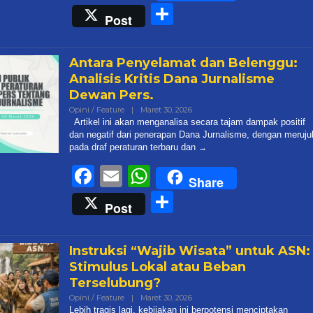
Share
Post
Antara Penyelamat dan Belenggu:
Analisis Kritis Dana Jurnalisme
Dewan Pers.
Oleh
Opini / Feature
|
Maret 30, 2026
Admin@targetonlinenews.com
Artikel ini akan menganalisa secara tajam dampak positif
dan negatif dari penerapan Dana Jurnalisme, dengan meruju
pada draf peraturan terbaru dan
Facebook
Email
WhatsApp
Share
Share
Post
Instruksi “Wajib Wisata” untuk ASN:
Stimulus Lokal atau Beban
Terselubung?
Oleh
Opini / Feature
|
Maret 30, 2026
Admin@targetonlinenews.com
Lebih tragis lagi, kebijakan ini berpotensi menciptakan