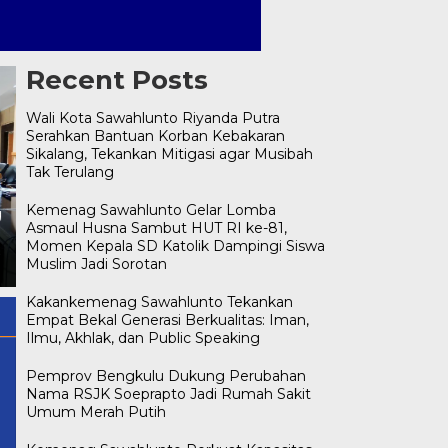
Recent Posts
Wali Kota Sawahlunto Riyanda Putra
Serahkan Bantuan Korban Kebakaran
Sikalang, Tekankan Mitigasi agar Musibah
Tak Terulang
Kemenag Sawahlunto Gelar
Wali Kota Sawahlunto
Lomba Asmaul Husna
Kemenag Sawahlunto Gelar Lomba
Riyanda Putra Serahkan
Sambut HUT RI ke-81,
Asmaul Husna Sambut HUT RI ke-81,
Bantuan Korban Kebakaran
Momen Kepala SD Katolik
Momen Kepala SD Katolik Dampingi Siswa
Sikalang, Tekankan Mitigasi
Dampingi Siswa Muslim Jadi
Muslim Jadi Sorotan
agar Musibah Tak Terulang
Sorotan
Kakankemenag Sawahlunto Tekankan
Empat Bekal Generasi Berkualitas: Iman,
Ilmu, Akhlak, dan Public Speaking
Pemprov Bengkulu Dukung Perubahan
Nama RSJK Soeprapto Jadi Rumah Sakit
Umum Merah Putih
enews.com