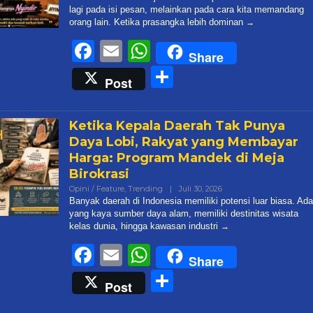
lagi pada isi pesan, melainkan pada cara kita memandang
orang lain. Ketika prasangka lebih dominan
Facebook
Email
WhatsApp
Share
Share
Post
Ketika Kepala Daerah Tak Punya
Daya Lobi, Rakyat yang Membayar
Harga: Program Mandek di Meja
Birokrasi
Oleh
Opini / Feature
,
Trending
|
Juli 30, 2026
Admin@targetonlinene
Banyak daerah di Indonesia memiliki potensi luar biasa. Ada
yang kaya sumber daya alam, memiliki destinitas wisata
kelas dunia, hingga kawasan industri
Facebook
Email
WhatsApp
Share
Share
Post