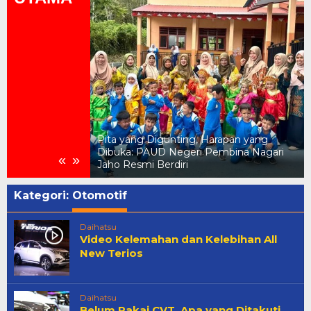
Pita yang Digunting, Harapan yang
Pemerintah Pusat
Dibuka: PAUD Negeri Pembina Nagari
«
»
 untuk Daerah
Jaho Resmi Berdiri
Kategori:
Otomotif
Daihatsu
Video Kelemahan dan Kelebihan All
New Terios
Daihatsu
Belum Pakai CVT, Apa yang Ditakuti