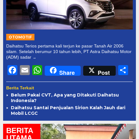
OTOMOTIF
Daihatsu Terios pertama kali terjun ke pasar Tanah Air 2006
silam. Setelah berumur 10 tahun lebih, PT Astra Daihatsu Motor
(ADM) sadar
Facebook
Email
WhatsApp
S
Share
Post
Berita Terkait
Belum Pakai CVT, Apa yang Ditakuti Daihatsu
Indonesia?
Daihatsu Santai Penjualan Sirion Kalah Jauh dari
Mobil LCGC
BERITA
UTAMA