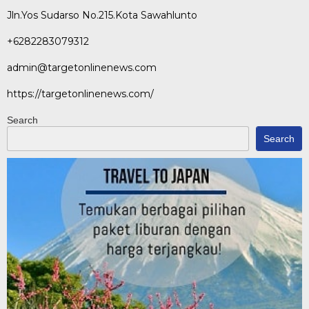
Jln.Yos Sudarso No.215.Kota Sawahlunto
+6282283079312
admin@targetonlinenews.com
https://targetonlinenews.com/
Search
Search