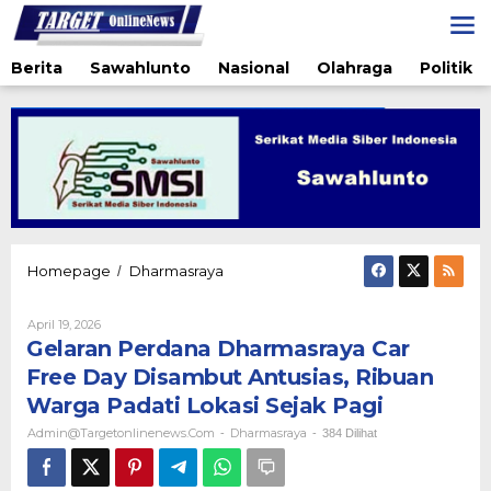
Lewati
ke
konten
Berita
Sawahlunto
Nasional
Olahraga
Politik
Gelaran
Homepage
Dharmasraya
/
Perdana
Dharmasraya
Oleh
April 19, 2026
Car
Admin@targetonlinenews.com
Gelaran Perdana Dharmasraya Car
Free
Day
Free Day Disambut Antusias, Ribuan
Disambut
Warga Padati Lokasi Sejak Pagi
Antusias,
Ribuan
Admin@targetonlinenews.com
Dharmasraya
-
-
384 Dilihat
Warga
Padati
Lokasi