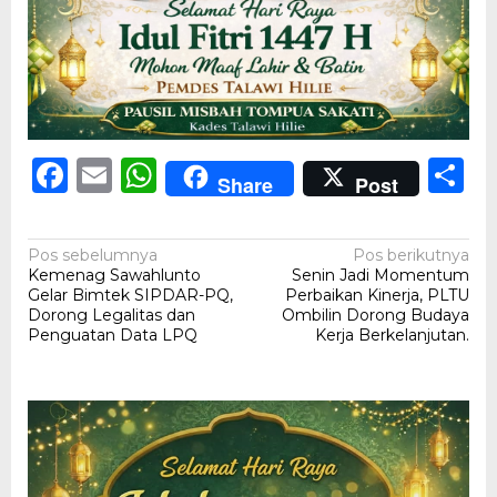
Facebook
Email
WhatsApp
S
Share
Post
Navigasi
Pos sebelumnya
Pos berikutnya
Kemenag Sawahlunto
Senin Jadi Momentum
pos
Gelar Bimtek SIPDAR-PQ,
Perbaikan Kinerja, PLTU
Dorong Legalitas dan
Ombilin Dorong Budaya
Penguatan Data LPQ
Kerja Berkelanjutan.