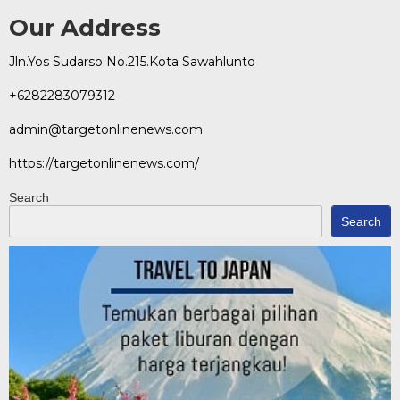
Our Address
Jln.Yos Sudarso No.215.Kota Sawahlunto
+6282283079312
admin@targetonlinenews.com
https://targetonlinenews.com/
Search
Search