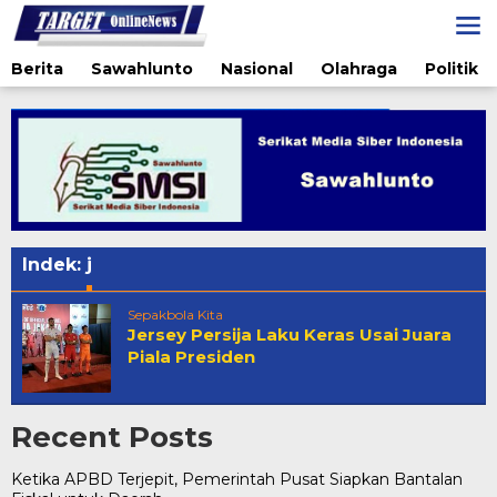
Lewati
ke
konten
Berita
Sawahlunto
Nasional
Olahraga
Politik
Indek:
j
Sepakbola Kita
Jersey Persija Laku Keras Usai Juara
Piala Presiden
Recent Posts
Ketika APBD Terjepit, Pemerintah Pusat Siapkan Bantalan