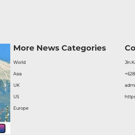
More News Categories
Co
World
Jln.
Asia
+628
UK
admi
US
http
Europe