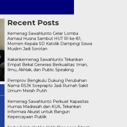
Recent Posts
Kemenag Sawahlunto Gelar Lomba
Asmaul Husna Sambut HUT RI ke-81,
Momen Kepala SD Katolik Dampingi Siswa
Muslim Jadi Sorotan
Kemenag Sawahlunto Gelar
Lomba Asmaul Husna
Kakankemenag Sawahlunto Tekankan
Serba Salah: Ketika Kritik
Sambut HUT RI ke-81,
Empat Bekal Generasi Berkualitas: Iman,
Dianggap Fitnah, Klarifikasi
Momen Kepala SD Katolik
Ilmu, Akhlak, dan Public Speaking
Disebut Hujatan, dan Pujian
Dampingi Siswa Muslim Jadi
Dinilai Sindiran
Sorotan
Pemprov Bengkulu Dukung Perubahan
Nama RSJK Soeprapto Jadi Rumah Sakit
Umum Merah Putih
Kemenag Sawahlunto Perkuat Kapasitas
Humas Madrasah dan KUA, Tekankan
Informasi Akurat untuk Bangun
Kepercayaan Publik