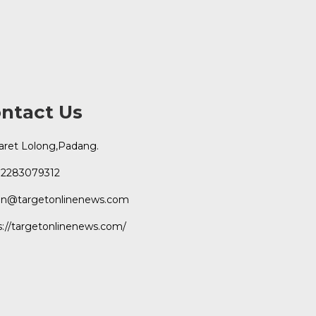
ntact Us
Karet Lolong,Padang.
2283079312
n@targetonlinenews.com
s://targetonlinenews.com/