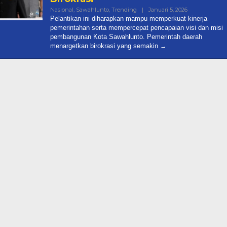
Oleh
Nasional
,
Sawahlunto
,
Trending
|
Januari 5, 2026
Admin@target
Pelantikan ini diharapkan mampu memperkuat kinerja
pemerintahan serta mempercepat pencapaian visi dan misi
pembangunan Kota Sawahlunto. Pemerintah daerah
menargetkan birokrasi yang semakin