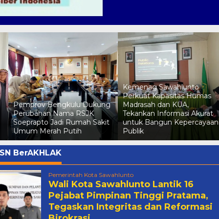
Kemenag Sawahlunto
o
Perkuat Kapasitas Humas
Pemprov Bengkulu Dukung
Madrasah dan KUA,
Perubahan Nama RSJK
Tekankan Informasi Akurat
Soeprapto Jadi Rumah Sakit
untuk Bangun Kepercayaan
Umum Merah Putih
Publik
SN BerAKHLAK
Pemerintah Kota Sawahlunto
Wali Kota Sawahlunto Lantik 16
Pejabat Pimpinan Tinggi Pratama,
Tegaskan Integritas dan Reformasi
Birokrasi