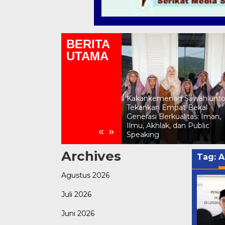
BERITA
UTAMA
Kemenag Sawahlunto Gelar
Lomba Asmaul Husna
Kakankemenag Sawahlunt
Sambut HUT RI ke-81,
Tekankan Empat Bekal
Momen Kepala SD Katolik
Generasi Berkualitas: Iman,
Dampingi Siswa Muslim Jadi
Ilmu, Akhlak, dan Public
«
»
Sorotan
Speaking
Archives
Tag:
A
Agustus 2026
Juli 2026
Juni 2026