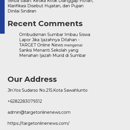
Serba Salah: Ketika Kritik Dianggap Fitnah,
Klarifikasi Disebut Hujatan, dan Pujian
onlinenews.com
Dinilai Sindiran
Recent Comments
Ombudsman Sumbar Imbau Siswa
Lapor Jika Ijazahnya Ditahan -
TARGET Online News
mengenai
Sanksi Menanti Sekolah yang
Menahan Ijazah Murid di Sumbar
Our Address
Jln.Yos Sudarso No.215.Kota Sawahlunto
+6282283079312
admin@targetonlinenews.com
https://targetonlinenews.com/