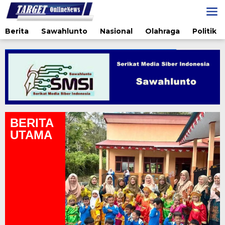
Lewati
ke
konten
Berita
Sawahlunto
Nasional
Olahraga
Politik
BERITA
UTAMA