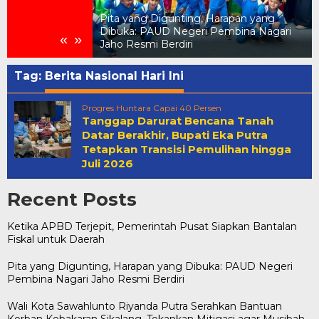
Pita yang Digunting, Harapan yang
Pemerintah Pusat
Dibuka: PAUD Negeri Pembina Nagari
«
»
 untuk Daerah
Jaho Resmi Berdiri
Tag:
Berita Nasional Hari Ini
Progres Huntara Capai 40 Persen
Tanggap Darurat Bencana Tanah
Datar Berakhir, Bupati Eka Putra
Tetapkan Transisi Pemulihan hingga
Juli 2026
Recent Posts
Ketika APBD Terjepit, Pemerintah Pusat Siapkan Bantalan
Fiskal untuk Daerah
Pita yang Digunting, Harapan yang Dibuka: PAUD Negeri
Pembina Nagari Jaho Resmi Berdiri
Wali Kota Sawahlunto Riyanda Putra Serahkan Bantuan
Korban Kebakaran Sikalang, Tekankan Mitigasi agar Musibah