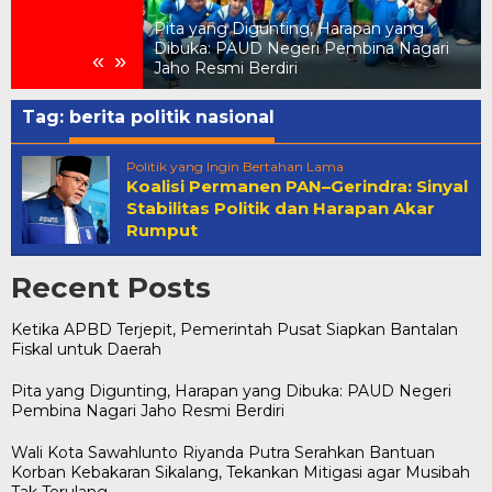
Pita yang Digunting, Harapan yang
Pemerintah Pusat
Dibuka: PAUD Negeri Pembina Nagari
«
»
 untuk Daerah
Jaho Resmi Berdiri
Tag:
berita politik nasional
Politik yang Ingin Bertahan Lama
Koalisi Permanen PAN–Gerindra: Sinyal
Stabilitas Politik dan Harapan Akar
Rumput
Recent Posts
Ketika APBD Terjepit, Pemerintah Pusat Siapkan Bantalan
Fiskal untuk Daerah
Pita yang Digunting, Harapan yang Dibuka: PAUD Negeri
Pembina Nagari Jaho Resmi Berdiri
Wali Kota Sawahlunto Riyanda Putra Serahkan Bantuan
Korban Kebakaran Sikalang, Tekankan Mitigasi agar Musibah
Tak Terulang