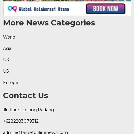
More News Categories
World
Asia
UK
US
Europe
Contact Us
Jln.Karet Lolong,Padang.
+6282283079312
admin@targetonlinenews.com