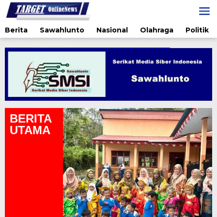
Lewati
ke
konten
Berita
Sawahlunto
Nasional
Olahraga
Politik
BERITA
UTAMA