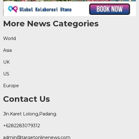
More News Categories
World
Asia
UK
US
Europe
Contact Us
Jln.Karet Lolong,Padang.
+6282283079312
admin@targetonlinenews.com