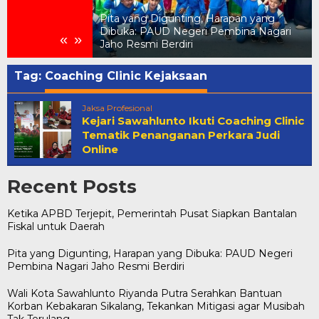
Pita yang Digunting, Harapan yang
Pemerintah Pusat
Dibuka: PAUD Negeri Pembina Nagari
«
»
 untuk Daerah
Jaho Resmi Berdiri
Tag:
Coaching Clinic Kejaksaan
Jaksa Profesional
Kejari Sawahlunto Ikuti Coaching Clinic
Tematik Penanganan Perkara Judi
Online
Recent Posts
Ketika APBD Terjepit, Pemerintah Pusat Siapkan Bantalan
Fiskal untuk Daerah
Pita yang Digunting, Harapan yang Dibuka: PAUD Negeri
Pembina Nagari Jaho Resmi Berdiri
Wali Kota Sawahlunto Riyanda Putra Serahkan Bantuan
Korban Kebakaran Sikalang, Tekankan Mitigasi agar Musibah
Tak Terulang