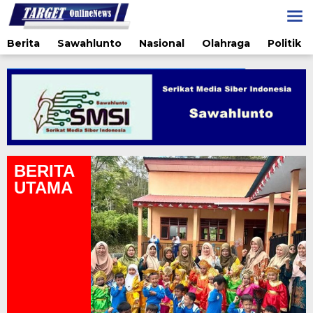
Lewati
ke
konten
Berita
Sawahlunto
Nasional
Olahraga
Politik
BERITA
UTAMA