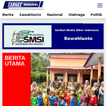
Lewati
ke
konten
Berita
Sawahlunto
Nasional
Olahraga
Politik
BERITA
UTAMA