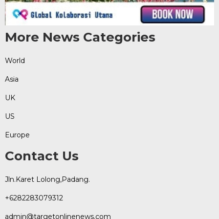
More News Categories
World
Asia
UK
US
Europe
Contact Us
Jln.Karet Lolong,Padang.
+6282283079312
admin@targetonlinenews.com