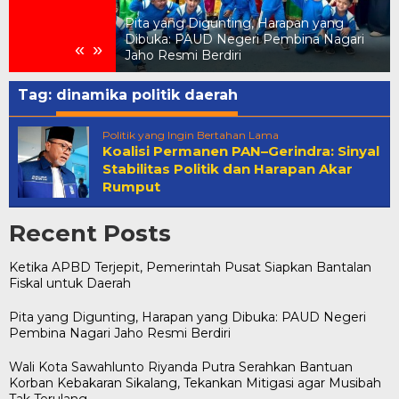
Pita yang Digunting, Harapan yang
Pemerintah Pusat
Dibuka: PAUD Negeri Pembina Nagari
«
»
 untuk Daerah
Jaho Resmi Berdiri
Tag:
dinamika politik daerah
Politik yang Ingin Bertahan Lama
Koalisi Permanen PAN–Gerindra: Sinyal
Stabilitas Politik dan Harapan Akar
Rumput
Recent Posts
Ketika APBD Terjepit, Pemerintah Pusat Siapkan Bantalan
Fiskal untuk Daerah
Pita yang Digunting, Harapan yang Dibuka: PAUD Negeri
Pembina Nagari Jaho Resmi Berdiri
Wali Kota Sawahlunto Riyanda Putra Serahkan Bantuan
Korban Kebakaran Sikalang, Tekankan Mitigasi agar Musibah
Tak Terulang