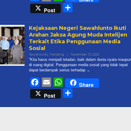
Share
Post
Kejaksaan Negeri Sawahlunto Ikuti
Arahan Jaksa Agung Muda Intelijen
Terkait Etika Penggunaan Media
Sosial
Oleh
Sawahlunto
,
Trending
|
November 13, 2025
Admin@targetonli
“Kita harus menjadi teladan, baik dalam dunia nyata maupu
di ruang digital. Penggunaan media sosial yang tidak tepat
dapat berdampak serius terhadap
Facebook
Email
WhatsApp
Share
Share
Post