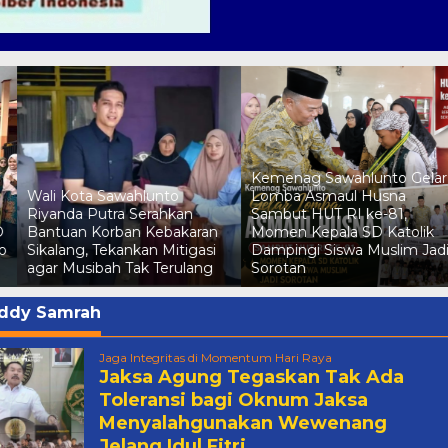
Kemenag Sawahlunto Gelar
Wali Kota Sawahlunto
Lomba Asmaul Husna
Riyanda Putra Serahkan
Sambut HUT RI ke-81,
D
Bantuan Korban Kebakaran
Momen Kepala SD Katolik
o
Sikalang, Tekankan Mitigasi
Dampingi Siswa Muslim Jad
agar Musibah Tak Terulang
Sorotan
ddy Samrah
Jaga Integritas di Momentum Hari Raya
Jaksa Agung Tegaskan Tak Ada
Toleransi bagi Oknum Jaksa
Menyalahgunakan Wewenang
Jelang Idul Fitri