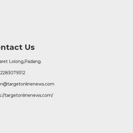
ntact Us
Karet Lolong,Padang.
2283079312
n@targetonlinenews.com
s://targetonlinenews.com/