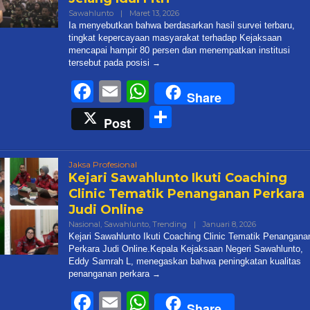
Oleh
Sawahlunto
|
Maret 13, 2026
Admin@targetonlinenews.com
Ia menyebutkan bahwa berdasarkan hasil survei terbaru,
tingkat kepercayaan masyarakat terhadap Kejaksaan
mencapai hampir 80 persen dan menempatkan institusi
tersebut pada posisi
Facebook
Email
WhatsApp
Share
Share
Post
Jaksa Profesional
Kejari Sawahlunto Ikuti Coaching
Clinic Tematik Penanganan Perkara
Judi Online
Oleh
Nasional
,
Sawahlunto
,
Trending
|
Januari 8, 2026
Admin@target
Kejari Sawahlunto Ikuti Coaching Clinic Tematik Penangana
Perkara Judi Online.Kepala Kejaksaan Negeri Sawahlunto,
Eddy Samrah L, menegaskan bahwa peningkatan kualitas
penanganan perkara
Facebook
Email
WhatsApp
Share