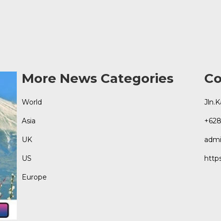
More News Categories
Co
World
Jln.
Asia
+628
UK
admi
US
http
Europe