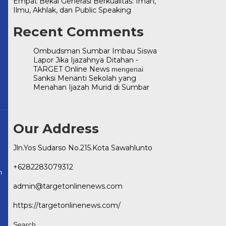
Empat Bekal Generasi Berkualitas: Iman,
Ilmu, Akhlak, dan Public Speaking
Recent Comments
Ombudsman Sumbar Imbau Siswa
Lapor Jika Ijazahnya Ditahan -
TARGET Online News
mengenai
Sanksi Menanti Sekolah yang
Menahan Ijazah Murid di Sumbar
Our Address
Jln.Yos Sudarso No.215.Kota Sawahlunto
+6282283079312
onlinenews.com
n
admin@targetonlinenews.com
https://targetonlinenews.com/
Search