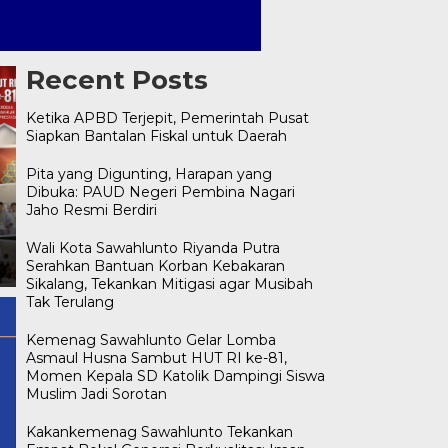
Recent Posts
Ketika APBD Terjepit, Pemerintah Pusat
Siapkan Bantalan Fiskal untuk Daerah
Pita yang Digunting, Harapan yang
Dibuka: PAUD Negeri Pembina Nagari
Kakankemenag Sawahlunto
Jaho Resmi Berdiri
Tekankan Empat Bekal
Generasi Berkualitas: Iman,
Ketika APBD Terjepit,
Wali Kota Sawahlunto Riyanda Putra
i
Ilmu, Akhlak, dan Public
Pemerintah Pusat Siapkan
Serahkan Bantuan Korban Kebakaran
Speaking
Bantalan Fiskal untuk Daera
Sikalang, Tekankan Mitigasi agar Musibah
Tak Terulang
Kemenag Sawahlunto Gelar Lomba
Asmaul Husna Sambut HUT RI ke-81,
Momen Kepala SD Katolik Dampingi Siswa
Muslim Jadi Sorotan
Kakankemenag Sawahlunto Tekankan