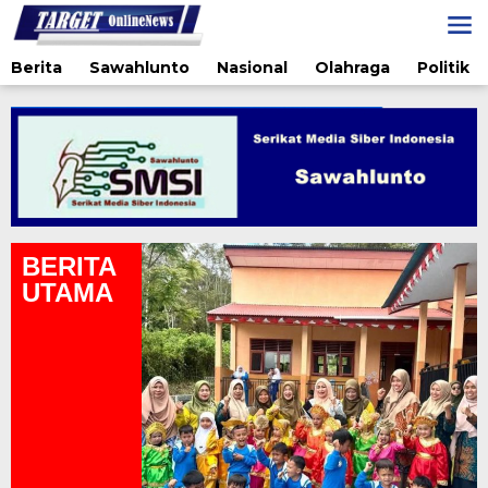
Lewati
ke
konten
Berita
Sawahlunto
Nasional
Olahraga
Politik
BERITA
UTAMA