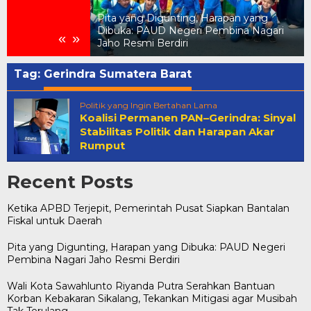
Pita yang Digunting, Harapan yang
Pemerintah Pusat
Dibuka: PAUD Negeri Pembina Nagari
«
»
 untuk Daerah
Jaho Resmi Berdiri
Tag:
Gerindra Sumatera Barat
Politik yang Ingin Bertahan Lama
Koalisi Permanen PAN–Gerindra: Sinyal
Stabilitas Politik dan Harapan Akar
Rumput
Recent Posts
Ketika APBD Terjepit, Pemerintah Pusat Siapkan Bantalan
Fiskal untuk Daerah
Pita yang Digunting, Harapan yang Dibuka: PAUD Negeri
Pembina Nagari Jaho Resmi Berdiri
Wali Kota Sawahlunto Riyanda Putra Serahkan Bantuan
Korban Kebakaran Sikalang, Tekankan Mitigasi agar Musibah
Tak Terulang