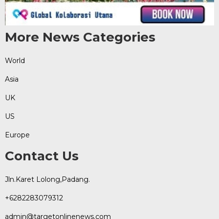
More News Categories
World
Asia
UK
US
Europe
Contact Us
Jln.Karet Lolong,Padang.
+6282283079312
admin@targetonlinenews.com