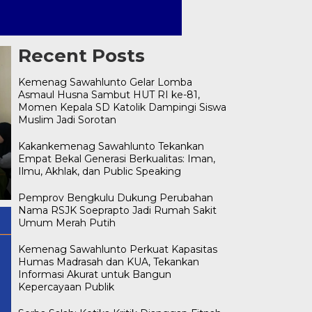
Recent Posts
Kemenag Sawahlunto Gelar Lomba
Asmaul Husna Sambut HUT RI ke-81,
Momen Kepala SD Katolik Dampingi Siswa
Muslim Jadi Sorotan
Kemenag Sawahlunto Gelar
Lomba Asmaul Husna
Kakankemenag Sawahlunto Tekankan
Serba Salah: Ketika Kritik
Sambut HUT RI ke-81,
Empat Bekal Generasi Berkualitas: Iman,
Dianggap Fitnah, Klarifikasi
Momen Kepala SD Katolik
Ilmu, Akhlak, dan Public Speaking
Disebut Hujatan, dan Pujian
Dampingi Siswa Muslim Jadi
Dinilai Sindiran
Sorotan
Pemprov Bengkulu Dukung Perubahan
Nama RSJK Soeprapto Jadi Rumah Sakit
Umum Merah Putih
Kemenag Sawahlunto Perkuat Kapasitas
Humas Madrasah dan KUA, Tekankan
Informasi Akurat untuk Bangun
Kepercayaan Publik