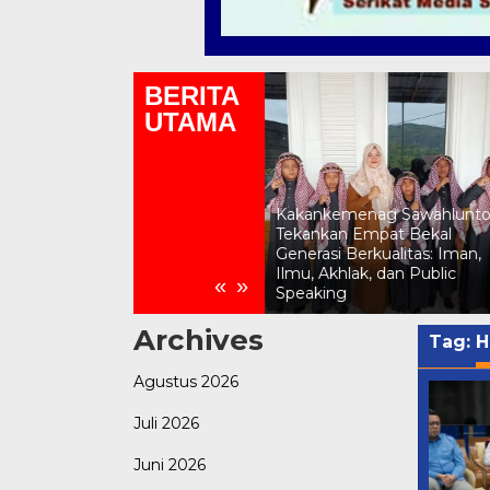
BERITA
UTAMA
Kemenag Sawahlunto Gelar
Lomba Asmaul Husna
Kakankemenag Sawahlunt
Sambut HUT RI ke-81,
Tekankan Empat Bekal
Momen Kepala SD Katolik
Generasi Berkualitas: Iman,
Dampingi Siswa Muslim Jadi
Ilmu, Akhlak, dan Public
«
»
Sorotan
Speaking
Archives
Tag:
H
Agustus 2026
Juli 2026
Juni 2026