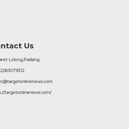
ntact Us
Karet Lolong,Padang.
2283079312
n@targetonlinenews.com
s://targetonlinenews.com/