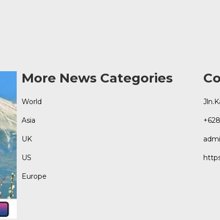
More News Categories
Co
World
Jln.
Asia
+628
UK
admi
US
http
Europe