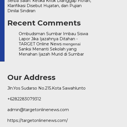
Serba Salah: Ketika Kritik Dianggap Fitnah,
Klarifikasi Disebut Hujatan, dan Pujian
inenews.com
Dinilai Sindiran
Recent Comments
Ombudsman Sumbar Imbau Siswa
Lapor Jika Ijazahnya Ditahan -
TARGET Online News
mengenai
Sanksi Menanti Sekolah yang
Menahan Ijazah Murid di Sumbar
Our Address
Jln.Yos Sudarso No.215.Kota Sawahlunto
+6282283079312
admin@targetonlinenews.com
https://targetonlinenews.com/