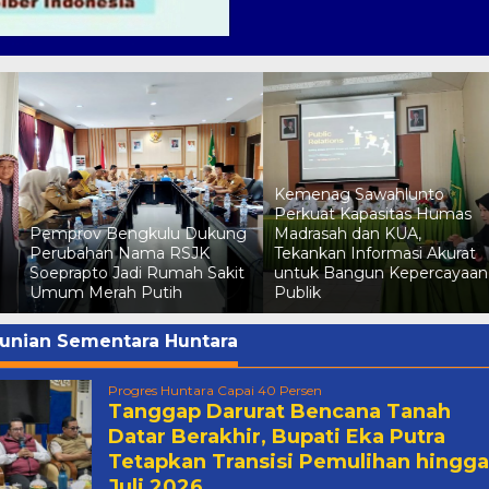
Kemenag Sawahlunto
o
Perkuat Kapasitas Humas
Pemprov Bengkulu Dukung
Madrasah dan KUA,
Perubahan Nama RSJK
Tekankan Informasi Akurat
Soeprapto Jadi Rumah Sakit
untuk Bangun Kepercayaan
Umum Merah Putih
Publik
unian Sementara Huntara
Progres Huntara Capai 40 Persen
Tanggap Darurat Bencana Tanah
Datar Berakhir, Bupati Eka Putra
Tetapkan Transisi Pemulihan hingga
Juli 2026