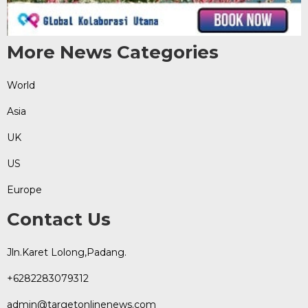
More News Categories
World
Asia
UK
US
Europe
Contact Us
Jln.Karet Lolong,Padang.
+6282283079312
admin@targetonlinenews.com