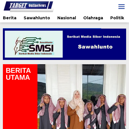
Lewati
ke
konten
Berita
Sawahlunto
Nasional
Olahraga
Politik
BERITA
UTAMA