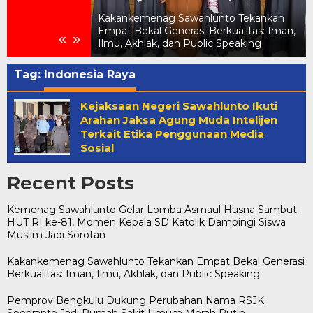
elar Lomba
UT RI ke-81,
Kakankemenag Sawahlunto Tekankan
ik Dampingi
Empat Bekal Generasi Berkualitas: Iman,
«
»
tan
Ilmu, Akhlak, dan Public Speaking
Tag:
Indonesia Raya
Kejaksaan Negeri Sawahlunto Ikuti
Arahan Jaksa Agung Muda Intelijen
Terkait Etika Penggunaan Media
Sosial
Recent Posts
Kemenag Sawahlunto Gelar Lomba Asmaul Husna Sambut
HUT RI ke-81, Momen Kepala SD Katolik Dampingi Siswa
Muslim Jadi Sorotan
Kakankemenag Sawahlunto Tekankan Empat Bekal Generasi
Berkualitas: Iman, Ilmu, Akhlak, dan Public Speaking
Pemprov Bengkulu Dukung Perubahan Nama RSJK
Soeprapto Jadi Rumah Sakit Umum Merah Putih