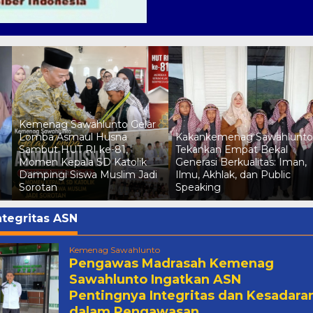
Kemenag Sawahlunto Gelar
Lomba Asmaul Husna
Kakankemenag Sawahlunto
Sambut HUT RI ke-81,
Tekankan Empat Bekal
Momen Kepala SD Katolik
Generasi Berkualitas: Iman,
Dampingi Siswa Muslim Jadi
Ilmu, Akhlak, dan Public
Sorotan
Speaking
ntegritas ASN
Kemenag Sawahlunto
Pengawas Madrasah Kemenag
Sawahlunto Ingatkan ASN
Pentingnya Integritas dan Kesadara
dalam Pengawasan