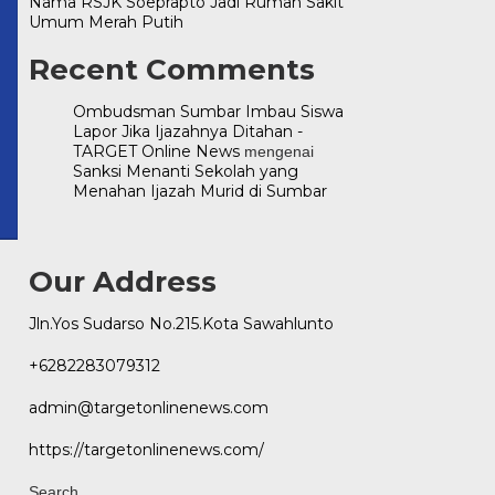
Nama RSJK Soeprapto Jadi Rumah Sakit
Umum Merah Putih
.com
Recent Comments
Ombudsman Sumbar Imbau Siswa
Lapor Jika Ijazahnya Ditahan -
TARGET Online News
mengenai
Sanksi Menanti Sekolah yang
Menahan Ijazah Murid di Sumbar
Our Address
Jln.Yos Sudarso No.215.Kota Sawahlunto
+6282283079312
admin@targetonlinenews.com
https://targetonlinenews.com/
Search