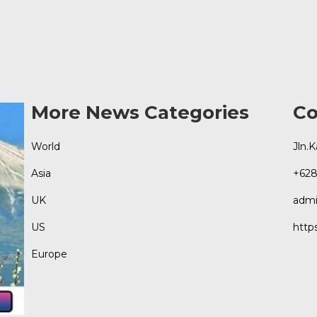
More News Categories
Co
World
Jln.
Asia
+628
UK
admi
US
http
Europe