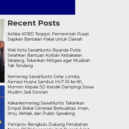
Recent Posts
Ketika APBD Terjepit, Pemerintah Pusat
Siapkan Bantalan Fiskal untuk Daerah
Wali Kota Sawahlunto Riyanda Putra
Serahkan Bantuan Korban Kebakaran
Sikalang, Tekankan Mitigasi agar Musibah
Pemprov Bengkulu Dukung
Tak Terulang
Perubahan Nama RSJK
Ketika APBD Terjepit,
Soeprapto Jadi Rumah Sakit
Pemerintah Pusat Siapkan
Kemenag Sawahlunto Gelar Lomba
Umum Merah Putih
Bantalan Fiskal untuk Daera
Asmaul Husna Sambut HUT RI ke-81,
Momen Kepala SD Katolik Dampingi Siswa
Muslim Jadi Sorotan
Kakankemenag Sawahlunto Tekankan
Empat Bekal Generasi Berkualitas: Iman,
Ilmu, Akhlak, dan Public Speaking
n
Pemprov Bengkulu Dukung Perubahan