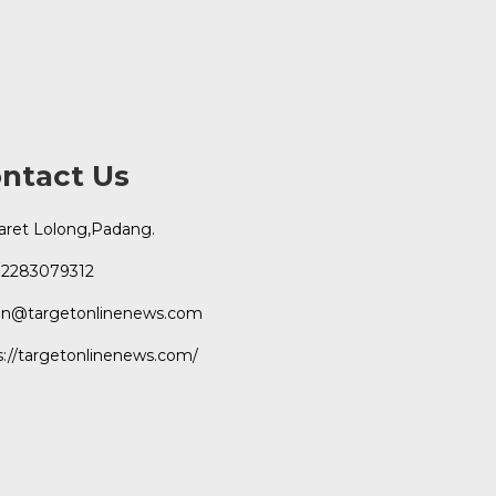
ntact Us
Karet Lolong,Padang.
2283079312
n@targetonlinenews.com
s://targetonlinenews.com/