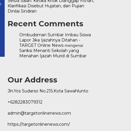
Serba Salah: Ketika Kritik Dianggap Fitnah,
onlinenews.com
n
Klarifikasi Disebut Hujatan, dan Pujian
Dinilai Sindiran
Recent Comments
Ombudsman Sumbar Imbau Siswa
Lapor Jika Ijazahnya Ditahan -
TARGET Online News
mengenai
Sanksi Menanti Sekolah yang
Menahan Ijazah Murid di Sumbar
Our Address
Jln.Yos Sudarso No.215.Kota Sawahlunto
+6282283079312
admin@targetonlinenews.com
https://targetonlinenews.com/