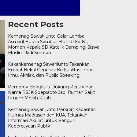
Recent Posts
Kemenag Sawahlunto Gelar Lomba
Asmaul Husna Sambut HUT RI ke-81,
Momen Kepala SD Katolik Dampingi Siswa
Muslim Jadi Sorotan
Kemenag Sawahlunto Gelar
Lomba Asmaul Husna
Kakankemenag Sawahlunto Tekankan
Serba Salah: Ketika Kritik
Sambut HUT RI ke-81,
Empat Bekal Generasi Berkualitas: Iman,
Dianggap Fitnah, Klarifikasi
Momen Kepala SD Katolik
Ilmu, Akhlak, dan Public Speaking
Disebut Hujatan, dan Pujian
Dampingi Siswa Muslim Jadi
Dinilai Sindiran
Sorotan
Pemprov Bengkulu Dukung Perubahan
Nama RSJK Soeprapto Jadi Rumah Sakit
Umum Merah Putih
Kemenag Sawahlunto Perkuat Kapasitas
Humas Madrasah dan KUA, Tekankan
Informasi Akurat untuk Bangun
Kepercayaan Publik