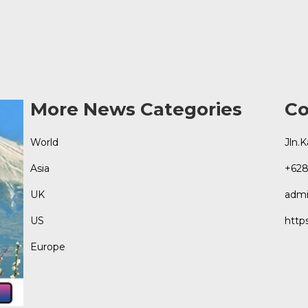
More News Categories
Co
World
Jln.
Asia
+628
UK
admi
US
http
Europe