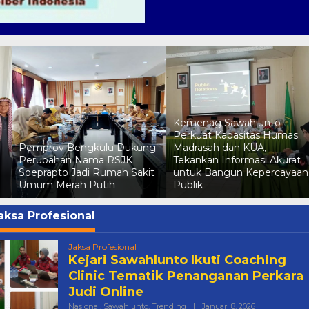
Kemenag Sawahlunto
o
Perkuat Kapasitas Humas
Pemprov Bengkulu Dukung
Madrasah dan KUA,
Perubahan Nama RSJK
Tekankan Informasi Akurat
Soeprapto Jadi Rumah Sakit
untuk Bangun Kepercayaan
Umum Merah Putih
Publik
aksa Profesional
Jaksa Profesional
Kejari Sawahlunto Ikuti Coaching
Clinic Tematik Penanganan Perkara
Judi Online
Oleh
Nasional
,
Sawahlunto
,
Trending
|
Januari 8, 2026