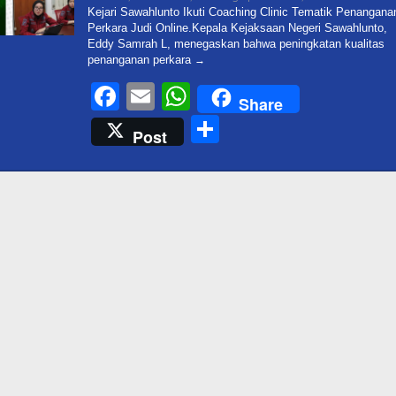
Admin@target
Kejari Sawahlunto Ikuti Coaching Clinic Tematik Penangana
Perkara Judi Online.Kepala Kejaksaan Negeri Sawahlunto,
Eddy Samrah L, menegaskan bahwa peningkatan kualitas
penanganan perkara
Facebook
Email
WhatsApp
Share
Share
Post