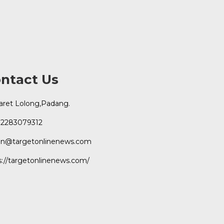
ntact Us
Karet Lolong,Padang.
2283079312
n@targetonlinenews.com
s://targetonlinenews.com/