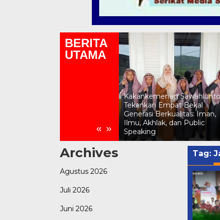
BERITA
UTAMA
Kemenag Sawahlunto Gelar
Lomba Asmaul Husna
Kakankemenag Sawahlunt
Sambut HUT RI ke-81,
Tekankan Empat Bekal
Momen Kepala SD Katolik
Generasi Berkualitas: Iman,
Dampingi Siswa Muslim Jadi
Ilmu, Akhlak, dan Public
«
»
Sorotan
Speaking
Archives
Tag:
J
Agustus 2026
Juli 2026
Juni 2026