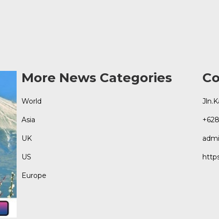
More News Categories
Co
World
Jln.
Asia
+628
UK
admi
US
http
Europe