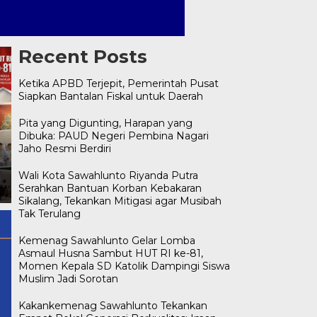
Recent Posts
Ketika APBD Terjepit, Pemerintah Pusat
Siapkan Bantalan Fiskal untuk Daerah
Pita yang Digunting, Harapan yang
Dibuka: PAUD Negeri Pembina Nagari
Kakankemenag Sawahlunto
Jaho Resmi Berdiri
Tekankan Empat Bekal
Generasi Berkualitas: Iman,
Ketika APBD Terjepit,
Wali Kota Sawahlunto Riyanda Putra
i
Ilmu, Akhlak, dan Public
Pemerintah Pusat Siapkan
Serahkan Bantuan Korban Kebakaran
Speaking
Bantalan Fiskal untuk Daera
Sikalang, Tekankan Mitigasi agar Musibah
Tak Terulang
Kemenag Sawahlunto Gelar Lomba
Asmaul Husna Sambut HUT RI ke-81,
Momen Kepala SD Katolik Dampingi Siswa
Muslim Jadi Sorotan
Kakankemenag Sawahlunto Tekankan