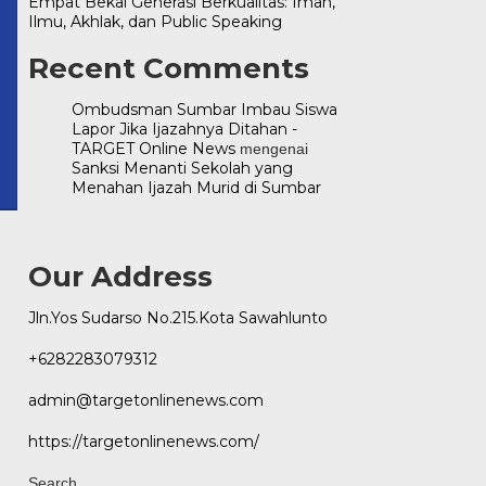
Empat Bekal Generasi Berkualitas: Iman,
.com
Ilmu, Akhlak, dan Public Speaking
Recent Comments
Ombudsman Sumbar Imbau Siswa
Lapor Jika Ijazahnya Ditahan -
TARGET Online News
mengenai
Sanksi Menanti Sekolah yang
Menahan Ijazah Murid di Sumbar
Our Address
Jln.Yos Sudarso No.215.Kota Sawahlunto
+6282283079312
admin@targetonlinenews.com
https://targetonlinenews.com/
Search