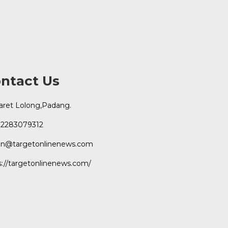
ntact Us
Karet Lolong,Padang.
2283079312
n@targetonlinenews.com
s://targetonlinenews.com/