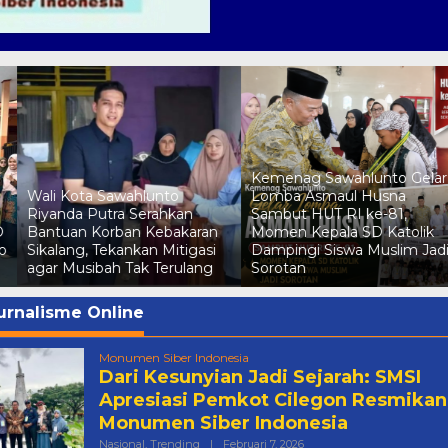
Kemenag Sawahlunto Gelar
Wali Kota Sawahlunto
Lomba Asmaul Husna
Riyanda Putra Serahkan
Sambut HUT RI ke-81,
D
Bantuan Korban Kebakaran
Momen Kepala SD Katolik
o
Sikalang, Tekankan Mitigasi
Dampingi Siswa Muslim Jad
agar Musibah Tak Terulang
Sorotan
urnalisme Online
Monumen Siber Indonesia
Dari Kesunyian Jadi Sejarah: SMSI
Apresiasi Pemkot Cilegon Resmikan
Monumen Siber Indonesia
Oleh
Nasional
,
Trending
|
Februari 7, 2026