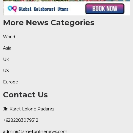
More News Categories
World
Asia
UK
US
Europe
Contact Us
Jln.Karet Lolong,Padang.
+6282283079312
admin@targetonlinenews.com