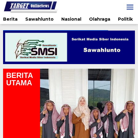
Lewati
ke
konten
Berita
Sawahlunto
Nasional
Olahraga
Politik
BERITA
UTAMA