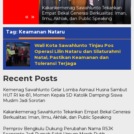
elar Lomba
UT RI ke-81,
Kakankemenag Sawahlunto Tekankan
ik Dampingi
Empat Bekal Generasi Berkualitas: Iman,
«
»
tan
Ilmu, Akhlak, dan Public Speaking
Tag:
Keamanan Nataru
Wali Kota Sawahlunto Tinjau Pos
Operasi Lilin Nataru dan Silaturahmi
Natal, Pastikan Keamanan dan
Toleransi Terjaga
Recent Posts
Kemenag Sawahlunto Gelar Lomba Asmaul Husna Sambut
HUT RI ke-81, Momen Kepala SD Katolik Dampingi Siswa
Muslim Jadi Sorotan
Kakankemenag Sawahlunto Tekankan Empat Bekal Generasi
Berkualitas: Iman, Ilmu, Akhlak, dan Public Speaking
Pemprov Bengkulu Dukung Perubahan Nama RSJK
Soeprapto Jadi Rumah Sakit Umum Merah Putih