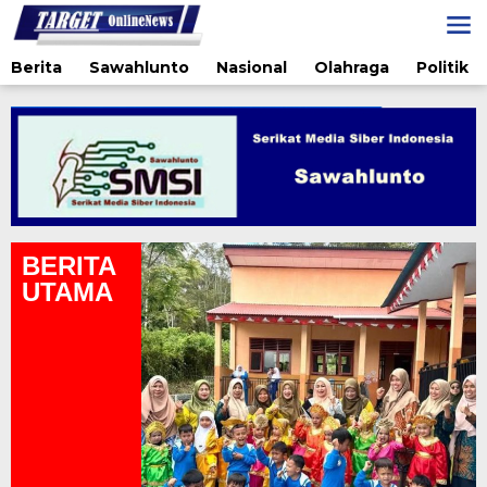
Lewati
ke
konten
Berita
Sawahlunto
Nasional
Olahraga
Politik
BERITA
UTAMA