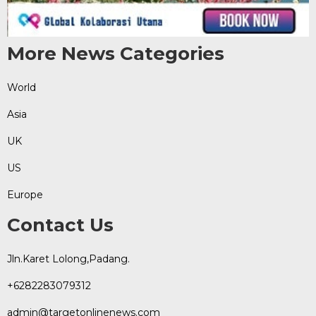
More News Categories
World
Asia
UK
US
Europe
Contact Us
Jln.Karet Lolong,Padang.
+6282283079312
admin@targetonlinenews.com