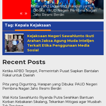
Pita yang Digunting, Harapan yang
Pemerintah Pusat
Dibuka: PAUD Negeri Pembina Nagari
«
»
 untuk Daerah
Jaho Resmi Berdiri
Tag:
Kepala Kejaksaan
Kejaksaan Negeri Sawahlunto Ikuti
Arahan Jaksa Agung Muda Intelijen
Terkait Etika Penggunaan Media
Sosial
Recent Posts
Ketika APBD Terjepit, Pemerintah Pusat Siapkan Bantalan
Fiskal untuk Daerah
Pita yang Digunting, Harapan yang Dibuka: PAUD Negeri
Pembina Nagari Jaho Resmi Berdiri
Wali Kota Sawahlunto Riyanda Putra Serahkan Bantuan
Korban Kebakaran Sikalang, Tekankan Mitigasi agar Musibah
Tak Terulang