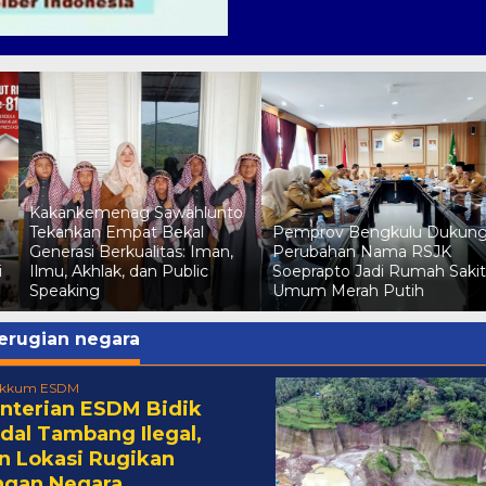
Kakankemenag Sawahlunto
Tekankan Empat Bekal
Pemprov Bengkulu Dukun
Generasi Berkualitas: Iman,
Perubahan Nama RSJK
i
Ilmu, Akhlak, dan Public
Soeprapto Jadi Rumah Sakit
Speaking
Umum Merah Putih
erugian negara
Gakkum ESDM
terian ESDM Bidik
al Tambang Ilegal,
n Lokasi Rugikan
ngan Negara