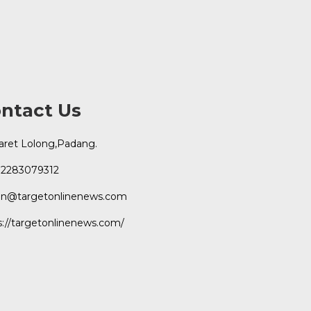
ntact Us
Karet Lolong,Padang.
2283079312
n@targetonlinenews.com
s://targetonlinenews.com/