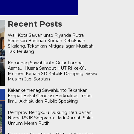
Recent Posts
Wali Kota Sawahlunto Riyanda Putra
Serahkan Bantuan Korban Kebakaran
Sikalang, Tekankan Mitigasi agar Musibah
Tak Terulang
Kemenag Sawahlunto
Perkuat Kapasitas Humas
Wali Kota Sawahlunto
Kemenag Sawahlunto Gelar Lomba
g
Madrasah dan KUA,
Riyanda Putra Serahkan
Asmaul Husna Sambut HUT RI ke-81,
Tekankan Informasi Akurat
Bantuan Korban Kebakaran
Momen Kepala SD Katolik Dampingi Siswa
untuk Bangun Kepercayaan
Sikalang, Tekankan Mitigasi
Muslim Jadi Sorotan
Publik
agar Musibah Tak Terulang
Kakankemenag Sawahlunto Tekankan
Empat Bekal Generasi Berkualitas: Iman,
Ilmu, Akhlak, dan Public Speaking
Pemprov Bengkulu Dukung Perubahan
Nama RSJK Soeprapto Jadi Rumah Sakit
Umum Merah Putih