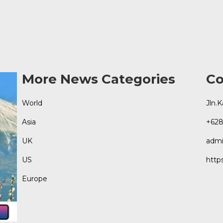
More News Categories
Co
World
Jln.
Asia
+628
UK
admi
US
http
Europe