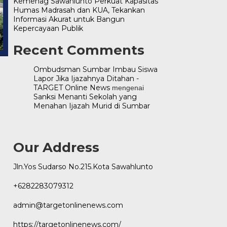
Kemenag Sawahlunto Perkuat Kapasitas
Humas Madrasah dan KUA, Tekankan
Informasi Akurat untuk Bangun
Kepercayaan Publik
Recent Comments
Ombudsman Sumbar Imbau Siswa
Lapor Jika Ijazahnya Ditahan -
TARGET Online News
mengenai
Sanksi Menanti Sekolah yang
Menahan Ijazah Murid di Sumbar
Our Address
Jln.Yos Sudarso No.215.Kota Sawahlunto
+6282283079312
admin@targetonlinenews.com
https://targetonlinenews.com/