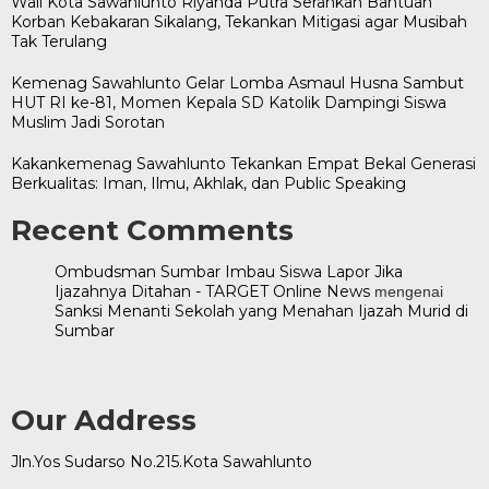
Wali Kota Sawahlunto Riyanda Putra Serahkan Bantuan
Korban Kebakaran Sikalang, Tekankan Mitigasi agar Musibah
Tak Terulang
Kemenag Sawahlunto Gelar Lomba Asmaul Husna Sambut
HUT RI ke-81, Momen Kepala SD Katolik Dampingi Siswa
Muslim Jadi Sorotan
Kakankemenag Sawahlunto Tekankan Empat Bekal Generasi
Berkualitas: Iman, Ilmu, Akhlak, dan Public Speaking
Recent Comments
Ombudsman Sumbar Imbau Siswa Lapor Jika
Ijazahnya Ditahan - TARGET Online News
mengenai
Sanksi Menanti Sekolah yang Menahan Ijazah Murid di
Sumbar
Our Address
Jln.Yos Sudarso No.215.Kota Sawahlunto