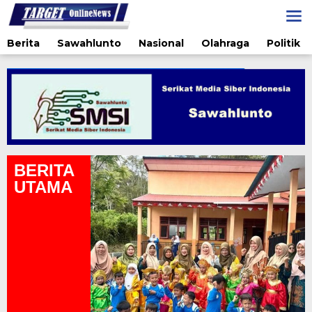
Lewati
ke
konten
Berita
Sawahlunto
Nasional
Olahraga
Politik
BERITA
UTAMA