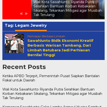
Wali Kota Sawahlunto Riyanda Putra
Serahkan Bantuan Korban Kebakaran
Pemerintah Pusat
Sikalang, Tekankan Mitigasi agar Musibah
«
»
 untuk Daerah
Tak Terulang
Tag:
Legam Jewelry
Perhiasan Berbasis Limbah
Sawahlunto Bidik Ekonomi Kreatif
Berbasis Warisan Tambang, Dari
Limbah Batubara Jadi Perhiasan
Bernilai Tinggi
Recent Posts
Ketika APBD Terjepit, Pemerintah Pusat Siapkan Bantalan
Fiskal untuk Daerah
Wali Kota Sawahlunto Riyanda Putra Serahkan Bantuan
Korban Kebakaran Sikalang, Tekankan Mitigasi agar Musibah
Tak Terulang
Kemenag Sawahlunto Gelar Lomba Asmaul Husna Sambut