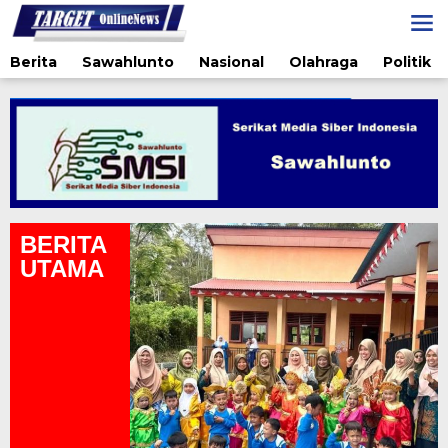
Lewati
ke
konten
Berita
Sawahlunto
Nasional
Olahraga
Politik
BERITA
UTAMA