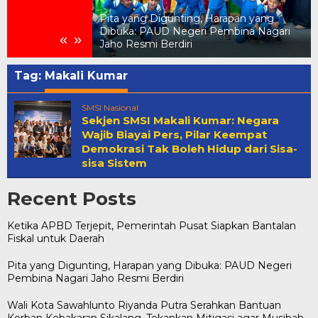
Pita yang Digunting, Harapan yang
Pemerintah Pusat
Dibuka: PAUD Negeri Pembina Nagari
«
»
 untuk Daerah
Jaho Resmi Berdiri
Tag:
Makali Kumar
SMSI Nasional
Sekjen SMSI Makali Kumar: Negara
Wajib Biayai Pers, Pilar Keempat
Demokrasi Tak Boleh Hidup dari Sisa-
sisa Sistem
Recent Posts
Ketika APBD Terjepit, Pemerintah Pusat Siapkan Bantalan
Fiskal untuk Daerah
Pita yang Digunting, Harapan yang Dibuka: PAUD Negeri
Pembina Nagari Jaho Resmi Berdiri
Wali Kota Sawahlunto Riyanda Putra Serahkan Bantuan
Korban Kebakaran Sikalang, Tekankan Mitigasi agar Musibah