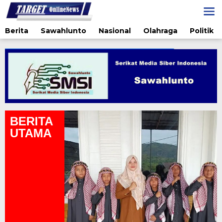
Lewati
ke
konten
Berita
Sawahlunto
Nasional
Olahraga
Politik
BERITA
UTAMA