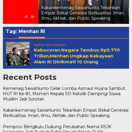
elar Lomba
UT RI ke-81,
Kakankemenag Sawahlunto Tekankan
ik Dampingi
Empat Bekal Generasi Berkualitas: Iman,
«
»
tan
Ilmu, Akhlak, dan Public Speaking
Tag:
Menhan RI
Sjafrie Sjamsoeddin
Kebocoran Negara Tembus Rp5.770
Triliun,Menhan Ungkap Kekayaan
Alam RI Dinikmati 10 Orang
Recent Posts
Kemenag Sawahlunto Gelar Lomba Asmaul Husna Sambut
HUT RI ke-81, Momen Kepala SD Katolik Dampingi Siswa
Muslim Jadi Sorotan
Kakankemenag Sawahlunto Tekankan Empat Bekal Generasi
Berkualitas: Iman, Ilmu, Akhlak, dan Public Speaking
Pemprov Bengkulu Dukung Perubahan Nama RSJK
Soeprapto Jadi Rumah Sakit Umum Merah Putih