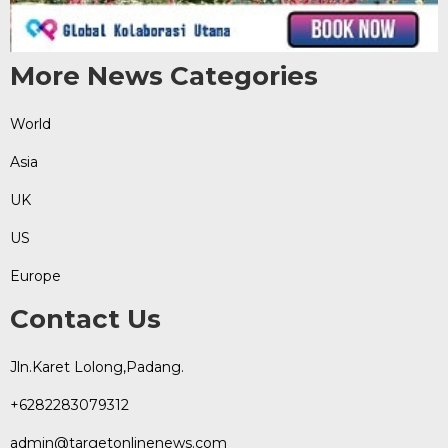
More News Categories
World
Asia
UK
US
Europe
Contact Us
Jln.Karet Lolong,Padang.
+6282283079312
admin@targetonlinenews.com