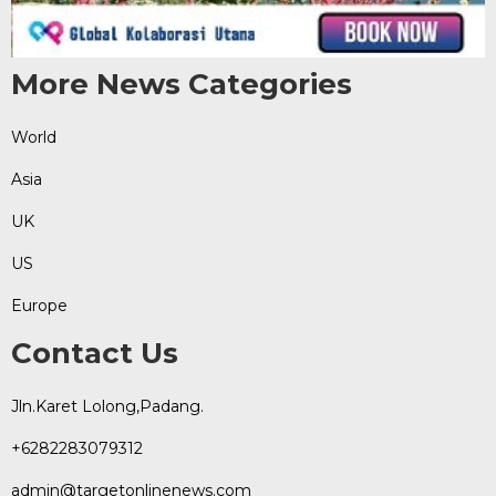
More News Categories
World
Asia
UK
US
Europe
Contact Us
Jln.Karet Lolong,Padang.
+6282283079312
admin@targetonlinenews.com