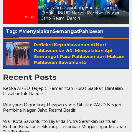
Pita yang Digunting, Harapan yang
Pemerintah Pusat
Dibuka: PAUD Negeri Pembina Nagari
«
»
 untuk Daerah
Jaho Resmi Berdiri
Tag:
#MenyalakanSemangatPahlawan
Refleksi Kepahlawanan di Hari
Pahlawan ke-80: Menyalakan Api
Semangat Para Pahlawan dari Makam
Pahlawan Sawahlunto
Recent Posts
Ketika APBD Terjepit, Pemerintah Pusat Siapkan Bantalan
Fiskal untuk Daerah
Pita yang Digunting, Harapan yang Dibuka: PAUD Negeri
Pembina Nagari Jaho Resmi Berdiri
Wali Kota Sawahlunto Riyanda Putra Serahkan Bantuan
Korban Kebakaran Sikalang, Tekankan Mitigasi agar Musibah
Tak Terulang