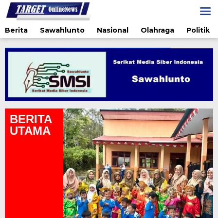
Lewati
ke
konten
Berita
Sawahlunto
Nasional
Olahraga
Politik
BERITA
UTAMA